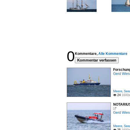
0
Kommentare,
Alle Kommentare
Kommentar verfassen
Forschung
Gerd Wies
Meere, Seeg
24
1600x

NOTARIUS 

Gerd Wies
Meere, Seeg
25
1600x
