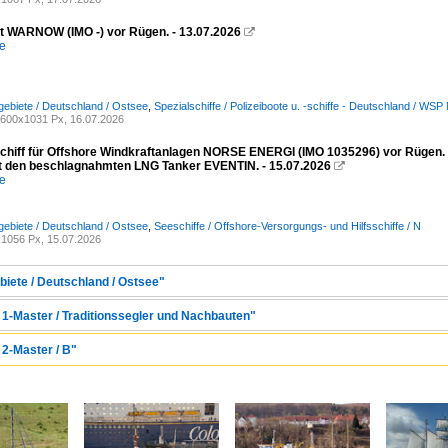
ot WARNOW (IMO -) vor Rügen. - 13.07.2026

e
ebiete / Deutschland / Ostsee
,
Spezialschiffe / Polizeiboote u. -schiffe - Deutschland / 
600x1031 Px, 16.07.2026
schiff für Offshore Windkraftanlagen NORSE ENERGI (IMO 1035296) vor Rügen
it den beschlagnahmten LNG Tanker EVENTIN. - 15.07.2026

e
ebiete / Deutschland / Ostsee
,
Seeschiffe / Offshore-Versorgungs- und Hilfsschiffe / N
1056 Px, 15.07.2026
biete / Deutschland / Ostsee"
/ 1-Master / Traditionssegler und Nachbauten"
 2-Master / B"