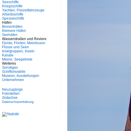
Seeschiffe
Kriegsschiffe
Yachten, Freizeitfahrzeuge
Arbeitsschiffe
Spezialschiffe
Häfen
Binnenhäfen
Kleinere Häfen
Seehäfen
Wasserstraßen und Reviere
Fjorde, Förden, Meerbusen
Flüsse und Seen
Inselgruppen, Inseln
Kanäle
Meere, Seegebiete
Weiteres
Sonstiges
Schiffsmodelle
Museen, Ausstellungen
Unternehmen
Neuzugänge
Fotostellen
Zeitachse
Datenschutzerklärung