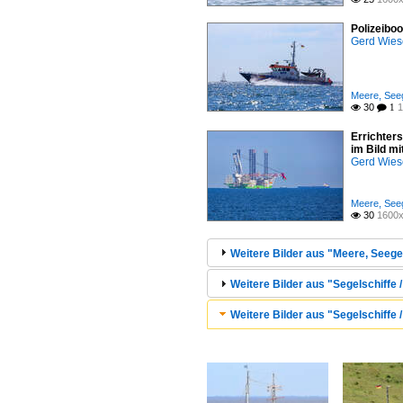
Polizeibo
Gerd Wies
Meere, Seeg
30
1

 1
Errichter
im Bild m
Gerd Wies
Meere, Seeg
30
1600x

Weitere Bilder aus "Meere, Seege
Weitere Bilder aus "Segelschiffe 
Weitere Bilder aus "Segelschiffe /