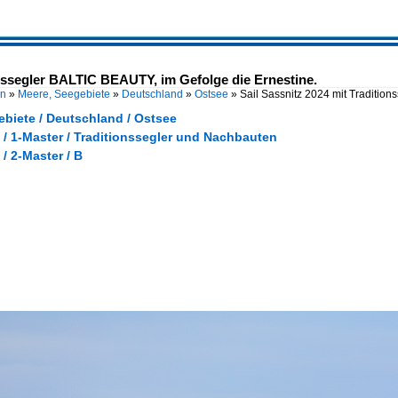
onssegler BALTIC BEAUTY, im Gefolge die Ernestine.
en
»
Meere, Seegebiete
»
Deutschland
»
Ostsee
»
Sail Sassnitz 2024 mit Traditio
ebiete / Deutschland / Ostsee
 / 1-Master / Traditionssegler und Nachbauten
 / 2-Master / B