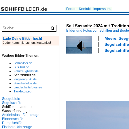
Forum
Kontakt
Impressum
Sail Sassnitz 2024 mit Traditi
Bilder und Fotos von Schiffen und Boot
Meere, Seeg
Lade Deine Bilder hoch!
Jeder kann mitmachen, kostenlos!
Segelschiffe
Segelschiffe
Weitere Bilder-Themen:
Bahnbilder.de
Bus-bild.de
Fahrzeugbilder.de
Schiffbilder.de
Flugzeug-bild.de
Staedte-fotos.de
Landschaftsfotos.eu
Tier-fotos.eu
Seegebiete
Segelschiffe
Schiffe und andere
Wasserfahrzeuge
Antriebslose Fahrzeuge
Binnenschiffe
Dampfschiffe
Fischereifahrzeuge