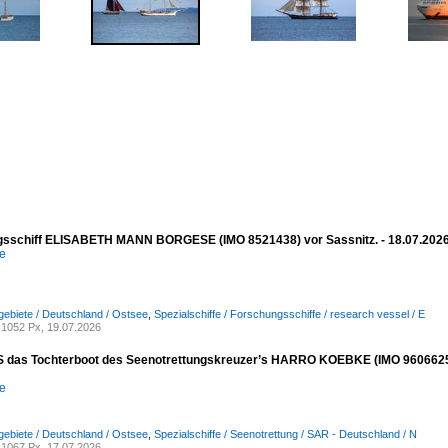
sschiff ELISABETH MANN BORGESE (IMO 8521438) vor Sassnitz. - 18.07.202
e
ebiete / Deutschland / Ostsee
,
Spezialschiffe / Forschungsschiffe / research vessel / E
1052 Px, 19.07.2026
das Tochterboot des Seenotrettungskreuzer’s HARRO KOEBKE (IMO 9606625) vor
e
ebiete / Deutschland / Ostsee
,
Spezialschiffe / Seenotrettung / SAR - Deutschland / N
1067 Px, 17.07.2026