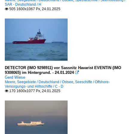
SAR - Deutschland / H
505 1600x1067 Px, 24.01.2025

DETECTOR (IMO 9298911) vor Sassnitz Havarist EVENTIN (IMO
9308065) im Hintergrund. - 24.01.2024

Gerd Wiese
Meere, Seegebiete / Deutschland / Ostsee
,
Seeschiffe / Offshore-
Versorgungs- und Hilfsschiffe / C - D
170 1600x1077 Px, 24.01.2025
