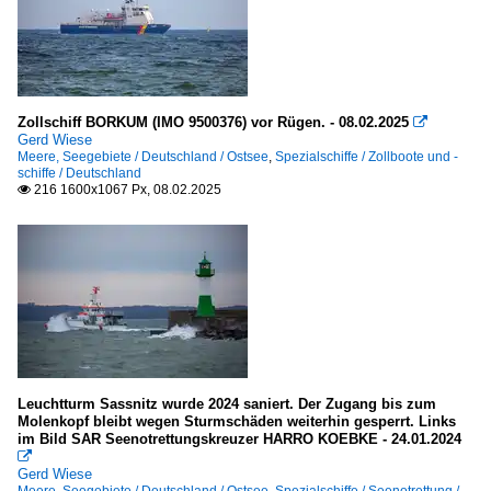
Zollschiff BORKUM (IMO 9500376) vor Rügen. - 08.02.2025

Gerd Wiese
Meere, Seegebiete / Deutschland / Ostsee
,
Spezialschiffe / Zollboote und -
schiffe / Deutschland
216 1600x1067 Px, 08.02.2025

Leuchtturm Sassnitz wurde 2024 saniert. Der Zugang bis zum
Molenkopf bleibt wegen Sturmschäden weiterhin gesperrt. Links
im Bild SAR Seenotrettungskreuzer HARRO KOEBKE - 24.01.2024

Gerd Wiese
Meere, Seegebiete / Deutschland / Ostsee
,
Spezialschiffe / Seenotrettung /