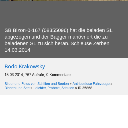
SB Bizon-0-167 (08355096) hat die beladen SL
abgezogen und der Bagger manövriert die zu
beladenen SL zu sich heran.
Schleuse Zerben
14.03.2014
Bodo Krakowsky
15.03.2014, 767 Aufrufe, 0 Kommentare
Bilder und Fotos von Schiffen und Booten
»
Antriebslose Fahrzeuge
»
Binnen und See
»
Leichter, Prahme, Schuten
»
ID 35868