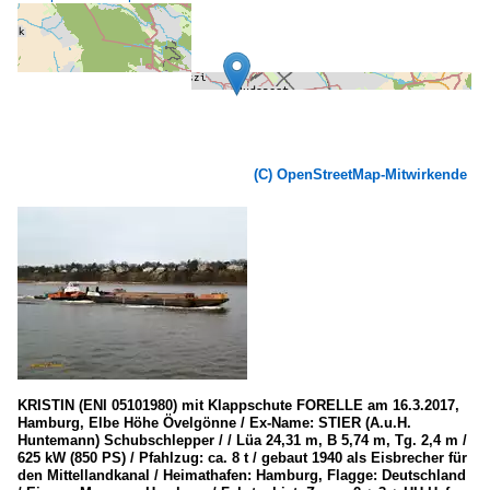
(C) OpenStreetMap-Mitwirkende
KRISTIN (ENI 05101980) mit Klappschute FORELLE am 16.3.2017,
Hamburg, Elbe Höhe Övelgönne / Ex-Name: STIER (A.u.H.
Huntemann) Schubschlepper / / Lüa 24,31 m, B 5,74 m, Tg. 2,4 m /
625 kW (850 PS) / Pfahlzug: ca. 8 t / gebaut 1940 als Eisbrecher für
den Mittellandkanal / Heimathafen: Hamburg, Flagge: Deutschland