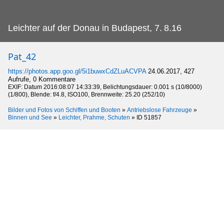
Leichter auf der Donau in Budapest, 7.
8.16
Pat_42
https://photos.app.goo.gl/5i1buwxCdZLuACVPA
24.06.2017, 427
Aufrufe, 0 Kommentare
EXIF: Datum 2016:08:07 14:33:39, Belichtungsdauer: 0.001 s (10/8000)
(1/800), Blende: f/4.8, ISO100, Brennweite: 25.20 (252/10)
Bilder und Fotos von Schiffen und Booten
»
Antriebslose Fahrzeuge
»
Binnen und See
»
Leichter, Prahme, Schuten
»
ID 51857