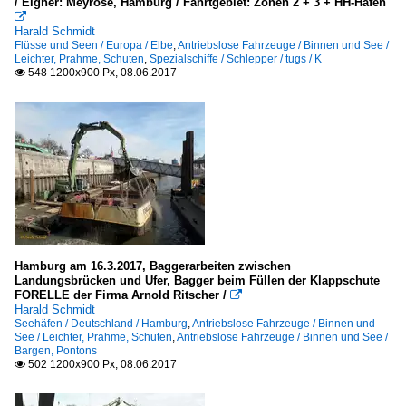
/ Eigner: Meyrose, Hamburg / Fahrtgebiet: Zonen 2 + 3 + HH-Hafen

Harald Schmidt
Flüsse und Seen / Europa / Elbe
,
Antriebslose Fahrzeuge / Binnen und See /
Leichter, Prahme, Schuten
,
Spezialschiffe / Schlepper / tugs / K
548 1200x900 Px, 08.06.2017

Hamburg am 16.3.2017, Baggerarbeiten zwischen
Landungsbrücken und Ufer, Bagger beim Füllen der Klappschute
FORELLE der Firma Arnold Ritscher /

Harald Schmidt
Seehäfen / Deutschland / Hamburg
,
Antriebslose Fahrzeuge / Binnen und
See / Leichter, Prahme, Schuten
,
Antriebslose Fahrzeuge / Binnen und See /
Bargen, Pontons
502 1200x900 Px, 08.06.2017
