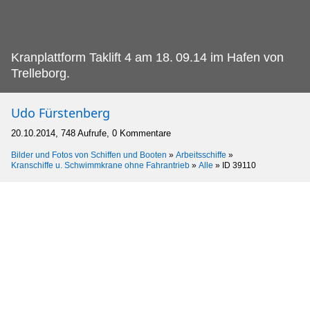
Kranplattform Taklift 4 am 18.
09.14 im Hafen von
Trelleborg.
Udo Fürstenberg
20.10.2014, 748 Aufrufe, 0 Kommentare
Bilder und Fotos von Schiffen und Booten
»
Arbeitsschiffe
»
Kranschiffe u. Schwimmkrane ohne Fahrantrieb
»
Alle
»
ID 39110