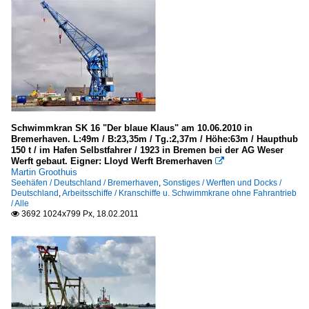
Schwimmkran SK 16 "Der blaue Klaus" am 10.06.2010 in
Bremerhaven. L:49m / B:23,35m / Tg.:2,37m / Höhe:63m / Haupthub
150 t / im Hafen Selbstfahrer / 1923 in Bremen bei der AG Weser
Werft gebaut. Eigner: Lloyd Werft Bremerhaven

Martin Groothuis
Seehäfen / Deutschland / Bremerhaven
,
Sonstiges / Werften und Docks /
Deutschland
,
Arbeitsschiffe / Kranschiffe u. Schwimmkrane ohne Fahrantrieb
/ Alle
3692 1024x799 Px, 18.02.2011
