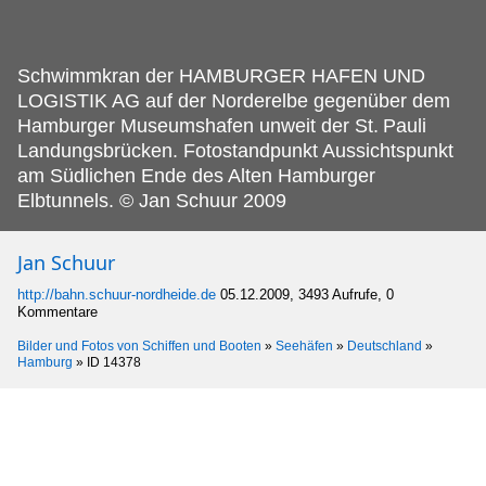
Schwimmkran der HAMBURGER HAFEN UND
LOGISTIK AG auf der Norderelbe gegenüber dem
Hamburger Museumshafen unweit der St.
Pauli
Landungsbrücken. Fotostandpunkt Aussichtspunkt
am Südlichen Ende des Alten Hamburger
Elbtunnels. © Jan Schuur 2009
Jan Schuur
http://bahn.schuur-nordheide.de
05.12.2009, 3493 Aufrufe, 0
Kommentare
Bilder und Fotos von Schiffen und Booten
»
Seehäfen
»
Deutschland
»
Hamburg
»
ID 14378