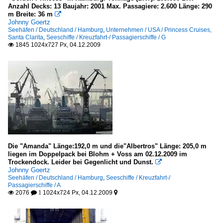
Anzahl Decks: 13 Baujahr: 2001 Max. Passagiere: 2.600 Länge: 290
m Breite: 36 m

Johnny Goertz
Seehäfen / Deutschland / Hamburg
,
Unternehmen / USA / Princess Cruises,
Santa Clarita
,
Seeschiffe / Kreuzfahrt-/ Passagierschiffe / G
1845 1024x727 Px, 04.12.2009

Die "Amanda" Länge:192,0 m und die"Albertros" Länge: 205,0 m
liegen im Doppelpack bei Blohm + Voss am 02.12.2009 im
Trockendock. Leider bei Gegenlicht und Dunst.

Johnny Goertz
Seehäfen / Deutschland / Hamburg
,
Seeschiffe / Kreuzfahrt-/
Passagierschiffe / A
2076
1024x724 Px, 04.12.2009

 1
