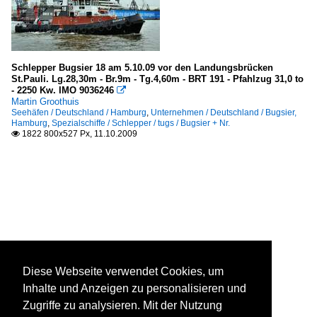
Schlepper Bugsier 18 am 5.10.09 vor den Landungsbrücken
St.Pauli. Lg.28,30m - Br.9m - Tg.4,60m - BRT 191 - Pfahlzug 31,0 to
- 2250 Kw. IMO 9036246

Martin Groothuis
Seehäfen / Deutschland / Hamburg
,
Unternehmen / Deutschland / Bugsier,
Hamburg
,
Spezialschiffe / Schlepper / tugs / Bugsier + Nr.
1822 800x527 Px, 11.10.2009

Diese Webseite verwendet Cookies, um
Inhalte und Anzeigen zu personalisieren und
Zugriffe zu analysieren. Mit der Nutzung