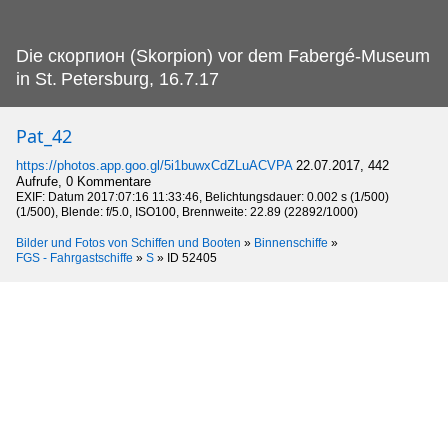
Die скорпион (Skorpion) vor dem Fabergé-Museum
in St.
Petersburg, 16.7.17
Pat_42
https://photos.app.goo.gl/5i1buwxCdZLuACVPA
22.07.2017, 442
Aufrufe, 0 Kommentare
EXIF: Datum 2017:07:16 11:33:46, Belichtungsdauer: 0.002 s (1/500)
(1/500), Blende: f/5.0, ISO100, Brennweite: 22.89 (22892/1000)
Bilder und Fotos von Schiffen und Booten
»
Binnenschiffe
»
FGS - Fahrgastschiffe
»
S
»
ID 52405