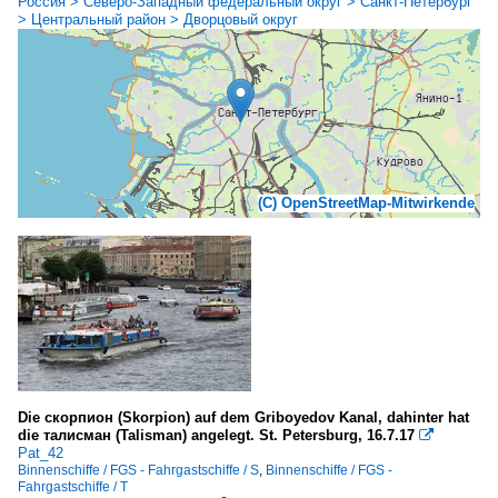
Россия > Северо-Западный федеральный округ > Санкт-Петербург
> Центральный район > Дворцовый округ
(C) OpenStreetMap-Mitwirkende
Die скорпион (Skorpion) auf dem Griboyedov Kanal, dahinter hat
die талисман (Talisman) angelegt. St. Petersburg, 16.7.17

Pat_42
Binnenschiffe / FGS - Fahrgastschiffe / S
,
Binnenschiffe / FGS -
Fahrgastschiffe / T