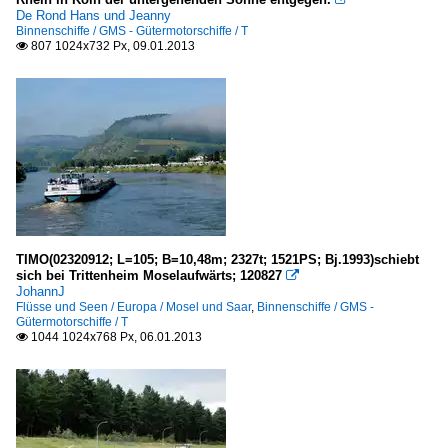
De Rond Hans und Jeanny
Binnenschiffe / GMS - Gütermotorschiffe / T
807 1024x732 Px, 09.01.2013

TIMO(02320912; L=105; B=10,48m; 2327t; 1521PS; Bj.1993)schiebt
sich bei Trittenheim Moselaufwärts; 120827

JohannJ
Flüsse und Seen / Europa / Mosel und Saar
,
Binnenschiffe / GMS -
Gütermotorschiffe / T
1044 1024x768 Px, 06.01.2013
