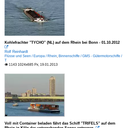
Kohlefrachter "TYCHO" (NL) auf dem Rhein bei Bonn - 01.10.2012

Rolf Reinhardt
Flüsse und Seen / Europa / Rhein
,
Binnenschiffe / GMS - Gütermotorschiffe /
T
1143 1024x685 Px, 19.01.2013

Voll mit Container beladen fährt das Schiff "TRIFELS" auf dem
Rhein in Köln der untergehenden Sonne entgegen.
