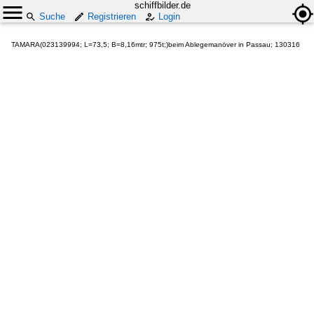
schiffbilder.de
Suche
Registrieren
Login
TAMARA(023139994; L=73,5; B=8,16mtr; 975t;)beim Ablegemanöver in Passau; 130316