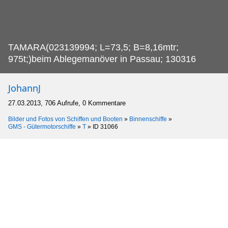
TAMARA(023139994; L=73,5; B=8,16mtr;
975t;)beim Ablegemanöver in Passau; 130316
JohannJ
27.03.2013, 706 Aufrufe, 0 Kommentare
Bilder und Fotos von Schiffen und Booten
»
Binnenschiffe
»
GMS - Gütermotorschiffe
»
T
»
ID 31066