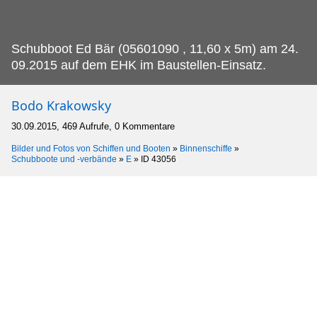
Schubboot Ed Bär (05601090 , 11,60 x 5m) am 24.
09.2015 auf dem EHK im Baustellen-Einsatz.
Bodo Krakowsky
30.09.2015, 469 Aufrufe, 0 Kommentare
Bilder und Fotos von Schiffen und Booten
»
Binnenschiffe
»
Schubboote und -verbände
»
E
»
ID 43056