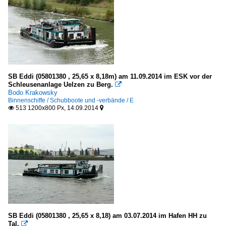
SB Eddi (05801380 , 25,65 x 8,18m) am 11.09.2014 im ESK vor der
Schleusenanlage Uelzen zu Berg.

Bodo Krakowsky
Binnenschiffe / Schubboote und -verbände / E
513 1200x800 Px, 14.09.2014


SB Eddi (05801380 , 25,65 x 8,18) am 03.07.2014 im Hafen HH zu
Tal.
