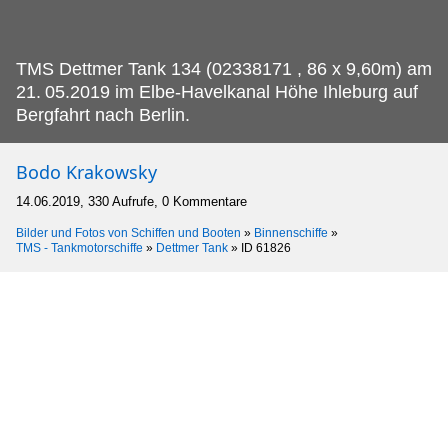
TMS Dettmer Tank 134 (02338171 , 86 x 9,60m) am
21.
05.2019 im Elbe-Havelkanal Höhe Ihleburg auf
Bergfahrt nach Berlin.
Bodo Krakowsky
14.06.2019, 330 Aufrufe, 0 Kommentare
Bilder und Fotos von Schiffen und Booten
»
Binnenschiffe
»
TMS - Tankmotorschiffe
»
Dettmer Tank
»
ID 61826