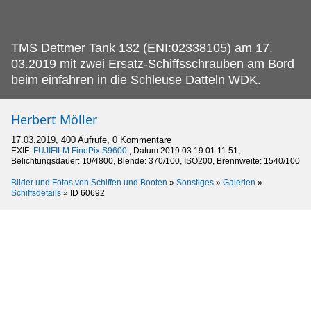
TMS Dettmer Tank 132 (ENI:02338105) am 17.
03.2019 mit zwei Ersatz-Schiffsschrauben am Bord
beim einfahren in die Schleuse Datteln WDK.
Herbert Möller
17.03.2019, 400 Aufrufe, 0 Kommentare
EXIF:
FUJIFILM FinePix S9600
, Datum 2019:03:19 01:11:51,
Belichtungsdauer: 10/4800, Blende: 370/100, ISO200, Brennweite: 1540/100
Bilder und Fotos von Schiffen und Booten
»
Sonstiges
»
Galerien
»
Schiffsdetails
»
ID 60692