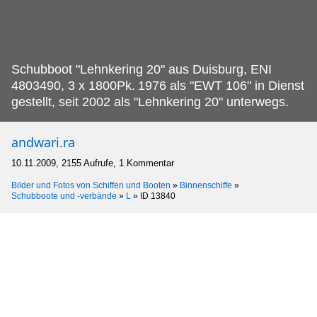
Schubboot "Lehnkering 20" aus Duisburg, ENI
4803490, 3 x 1800Pk.
1976 als "EWT 106" in Dienst
gestellt, seit 2002 als "Lehnkering 20" unterwegs.
andwari.ra
10.11.2009, 2155 Aufrufe, 1 Kommentar
Bilder und Fotos von Schiffen und Booten
»
Binnenschiffe
»
Schubboote und -verbände
»
L
»
ID 13840