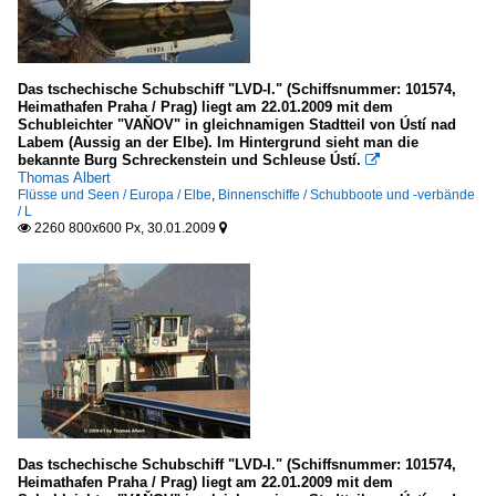
Das tschechische Schubschiff "LVD-I." (Schiffsnummer: 101574,
Heimathafen Praha / Prag) liegt am 22.01.2009 mit dem
Schubleichter "VAŇOV" in gleichnamigen Stadtteil von Ústí nad
Labem (Aussig an der Elbe). Im Hintergrund sieht man die
bekannte Burg Schreckenstein und Schleuse Ústí.

Thomas Albert
Flüsse und Seen / Europa / Elbe
,
Binnenschiffe / Schubboote und -verbände
/ L
2260 800x600 Px, 30.01.2009


Das tschechische Schubschiff "LVD-I." (Schiffsnummer: 101574,
Heimathafen Praha / Prag) liegt am 22.01.2009 mit dem