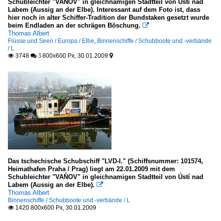
Schubleichter "VAŇOV" in gleichnamigen Stadtteil von Ústí nad
Labem (Aussig an der Elbe). Interessant auf dem Foto ist, dass
hier noch in alter Schiffer-Tradition der Bundstaken gesetzt wurde
beim Endladen an der schrägen Böschung.

Thomas Albert
Flüsse und Seen / Europa / Elbe
,
Binnenschiffe / Schubboote und -verbände
/ L
3748
800x600 Px, 30.01.2009

 3

Das tschechische Schubschiff "LVD-I." (Schiffsnummer: 101574,
Heimathafen Praha / Prag) liegt am 22.01.2009 mit dem
Schubleichter "VAŇOV" in gleichnamigen Stadtteil von Ústí nad
Labem (Aussig an der Elbe).

Thomas Albert
Binnenschiffe / Schubboote und -verbände / L
1420 800x600 Px, 30.01.2009
