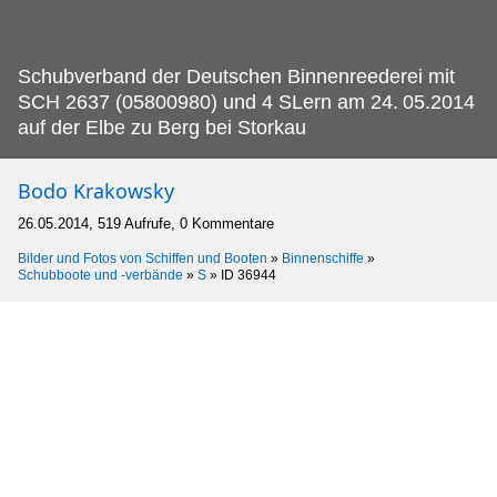
Schubverband der Deutschen Binnenreederei mit
SCH 2637 (05800980) und 4 SLern am 24.
05.2014
auf der Elbe zu Berg bei Storkau
Bodo Krakowsky
26.05.2014, 519 Aufrufe, 0 Kommentare
Bilder und Fotos von Schiffen und Booten
»
Binnenschiffe
»
Schubboote und -verbände
»
S
»
ID 36944