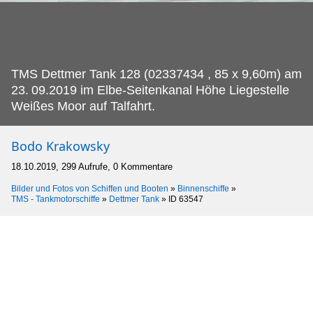
TMS Dettmer Tank 128 (02337434 , 85 x 9,60m) am
23.
09.2019 im Elbe-Seitenkanal Höhe Liegestelle
Weißes Moor auf Talfahrt.
Bodo Krakowsky
18.10.2019, 299 Aufrufe, 0 Kommentare
Bilder und Fotos von Schiffen und Booten
»
Binnenschiffe
»
TMS - Tankmotorschiffe
»
Dettmer Tank
»
ID 63547