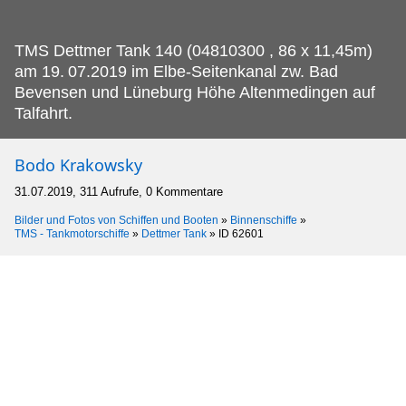
TMS Dettmer Tank 140 (04810300 , 86 x 11,45m)
am 19.
07.2019 im Elbe-Seitenkanal zw. Bad
Bevensen und Lüneburg Höhe Altenmedingen auf
Talfahrt.
Bodo Krakowsky
31.07.2019, 311 Aufrufe, 0 Kommentare
Bilder und Fotos von Schiffen und Booten
»
Binnenschiffe
»
TMS - Tankmotorschiffe
»
Dettmer Tank
»
ID 62601