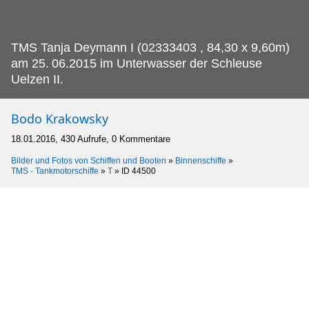
TMS Tanja Deymann I (02333403 , 84,30 x 9,60m)
am 25.
06.2015 im Unterwasser der Schleuse
Uelzen II.
Bodo Krakowsky
18.01.2016, 430 Aufrufe, 0 Kommentare
Bilder und Fotos von Schiffen und Booten
»
Binnenschiffe
»
TMS - Tankmotorschiffe
»
T
»
ID 44500