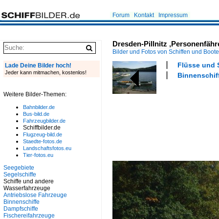
Forum
Kontakt
Impressum
Dresden-Pillnitz ,Personenfähr
Bilder und Fotos von Schiffen und Boot
Flüsse und S
Lade Deine Bilder hoch!
Jeder kann mitmachen, kostenlos!
Binnenschif
Weitere Bilder-Themen:
Bahnbilder.de
Bus-bild.de
Fahrzeugbilder.de
Schiffbilder.de
Flugzeug-bild.de
Staedte-fotos.de
Landschaftsfotos.eu
Tier-fotos.eu
Seegebiete
Segelschiffe
Schiffe und andere
Wasserfahrzeuge
Antriebslose Fahrzeuge
Binnenschiffe
Dampfschiffe
Fischereifahrzeuge