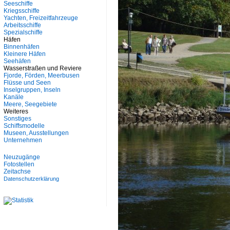
Seeschiffe
Kriegsschiffe
Yachten, Freizeitfahrzeuge
Arbeitsschiffe
Spezialschiffe
Häfen
Binnenhäfen
Kleinere Häfen
Seehäfen
Wasserstraßen und Reviere
Fjorde, Förden, Meerbusen
Flüsse und Seen
Inselgruppen, Inseln
Kanäle
Meere, Seegebiete
Weiteres
Sonstiges
Schiffsmodelle
Museen, Ausstellungen
Unternehmen
Neuzugänge
Fotostellen
Zeitachse
Datenschutzerklärung