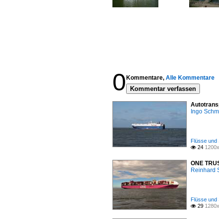
0
Kommentare,
Alle Kommentare
Kommentar verfassen
Autotrans
Ingo Schm
Flüsse und 
24
1200x

ONE TRUST
Reinhard 
Flüsse und 
29
1280x
