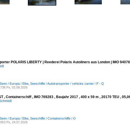
porter POLARIS LIBERTY | Reederei Polaris Autoliners aus London | IMO 94076
idt
Seen / Europa / Elbe
,
Seeschiffe / Autotransporter / vehicles carrier / P - Q
736 Px, 02.08.2026
 , Containerschiff , IMO 769283 , Baujahr 2017 , 400 x 59 m , 20170 TEU , 05,0
Schmidt
Seen / Europa / Elbe
,
Seeschiffe / Containerschiffe / O
853 Px, 24.07.2026