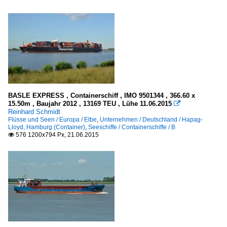
BASLE EXPRESS , Containerschiff , IMO 9501344 , 366.60 x
15.50m , Baujahr 2012 , 13169 TEU , Lühe 11.06.2015

Reinhard Schmidt
Flüsse und Seen / Europa / Elbe
,
Unternehmen / Deutschland / Hapag-
Lloyd, Hamburg (Container)
,
Seeschiffe / Containerschiffe / B
576 1200x794 Px, 21.06.2015
