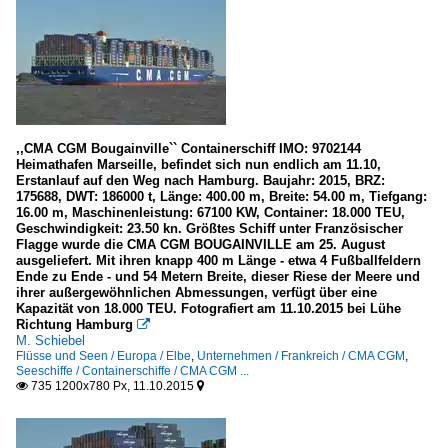
,,CMA CGM Bougainville`` Containerschiff IMO: 9702144
Heimathafen Marseille, befindet sich nun endlich am 11.10,
Erstanlauf auf den Weg nach Hamburg. Baujahr: 2015, BRZ:
175688, DWT: 186000 t, Länge: 400.00 m, Breite: 54.00 m, Tiefgang:
16.00 m, Maschinenleistung: 67100 KW, Container: 18.000 TEU,
Geschwindigkeit: 23.50 kn. Größtes Schiff unter Französischer
Flagge wurde die CMA CGM BOUGAINVILLE am 25. August
ausgeliefert. Mit ihren knapp 400 m Länge - etwa 4 Fußballfeldern
Ende zu Ende - und 54 Metern Breite, dieser Riese der Meere und
ihrer außergewöhnlichen Abmessungen, verfügt über eine
Kapazität von 18.000 TEU. Fotografiert am 11.10.2015 bei Lühe
Richtung Hamburg

M. Schiebel
Flüsse und Seen / Europa / Elbe
,
Unternehmen / Frankreich / CMA CGM
,
Seeschiffe / Containerschiffe / CMA CGM ...
735 1200x780 Px, 11.10.2015

