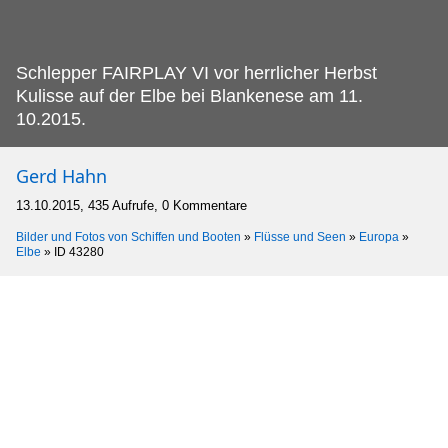
Schlepper FAIRPLAY VI vor herrlicher Herbst
Kulisse auf der Elbe bei Blankenese am 11.
10.2015.
Gerd Hahn
13.10.2015, 435 Aufrufe, 0 Kommentare
Bilder und Fotos von Schiffen und Booten
»
Flüsse und Seen
»
Europa
»
Elbe
»
ID 43280