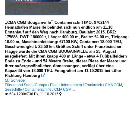
,,CMA CGM Bougainville`` Containerschiff IMO: 9702144
Heimathafen Marseille befindet sich nun endlich am 11.10,
Erstanlauf auf den Weg nach Hamburg. Baujahr: 2015, BRZ:
175688, DWT: 186000 t, Länge: 400.00 m, Breite: 54.00 m, Tiefgang:
16.00 m, Maschinenleistung: 67100 KW, Container: 18.000 TEU,
Geschwindigkeit: 23.50 kn. Größtes Schiff unter Französischer
Flagge wurde die CMA CGM BOUGAINVILLE am 25. August
ausgeliefert. Mit ihren knapp 400 m Länge - etwa 4 Fußballfeldern
Ende zu Ende - und 54 Metern Breite, dieser Riese der Meere und
ihrer außergewöhnlichen Abmessungen, verfügt über eine
Kapazität von 18.000 TEU. Fotografiert am 11.10.2015 bei Lühe
Richtung Hamburg

M. Schiebel
Flüsse und Seen / Europa / Elbe
,
Unternehmen / Frankreich / CMA CGM
,
Seeschiffe / Containerschiffe / CMA CGM ...
634 1200x736 Px, 11.10.2015

