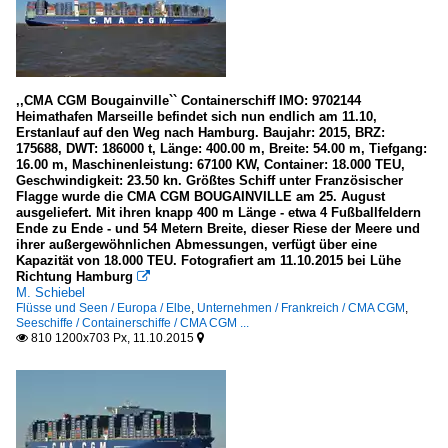
,,CMA CGM Bougainville`` Containerschiff IMO: 9702144
Heimathafen Marseille befindet sich nun endlich am 11.10,
Erstanlauf auf den Weg nach Hamburg. Baujahr: 2015, BRZ:
175688, DWT: 186000 t, Länge: 400.00 m, Breite: 54.00 m, Tiefgang:
16.00 m, Maschinenleistung: 67100 KW, Container: 18.000 TEU,
Geschwindigkeit: 23.50 kn. Größtes Schiff unter Französischer
Flagge wurde die CMA CGM BOUGAINVILLE am 25. August
ausgeliefert. Mit ihren knapp 400 m Länge - etwa 4 Fußballfeldern
Ende zu Ende - und 54 Metern Breite, dieser Riese der Meere und
ihrer außergewöhnlichen Abmessungen, verfügt über eine
Kapazität von 18.000 TEU. Fotografiert am 11.10.2015 bei Lühe
Richtung Hamburg

M. Schiebel
Flüsse und Seen / Europa / Elbe
,
Unternehmen / Frankreich / CMA CGM
,
Seeschiffe / Containerschiffe / CMA CGM ...
810 1200x703 Px, 11.10.2015

