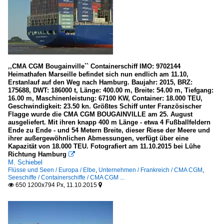
,,CMA CGM Bougainville`` Containerschiff IMO: 9702144
Heimathafen Marseille befindet sich nun endlich am 11.10,
Erstanlauf auf den Weg nach Hamburg. Baujahr: 2015, BRZ:
175688, DWT: 186000 t, Länge: 400.00 m, Breite: 54.00 m, Tiefgang:
16.00 m, Maschinenleistung: 67100 KW, Container: 18.000 TEU,
Geschwindigkeit: 23.50 kn. Größtes Schiff unter Französischer
Flagge wurde die CMA CGM BOUGAINVILLE am 25. August
ausgeliefert. Mit ihren knapp 400 m Länge - etwa 4 Fußballfeldern
Ende zu Ende - und 54 Metern Breite, dieser Riese der Meere und
ihrer außergewöhnlichen Abmessungen, verfügt über eine
Kapazität von 18.000 TEU. Fotografiert am 11.10.2015 bei Lühe
Richtung Hamburg

M. Schiebel
Flüsse und Seen / Europa / Elbe
,
Unternehmen / Frankreich / CMA CGM
,
Seeschiffe / Containerschiffe / CMA CGM ...
650 1200x794 Px, 11.10.2015

