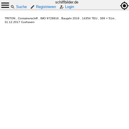
schiffbilder.de
Suche
Registrieren
Login
TRITON , Containerschiff , IMO 9728916 , Baujahr 2016 , 14354 TEU , 369 × 51m ,
31.12.2017 Cuxhaven