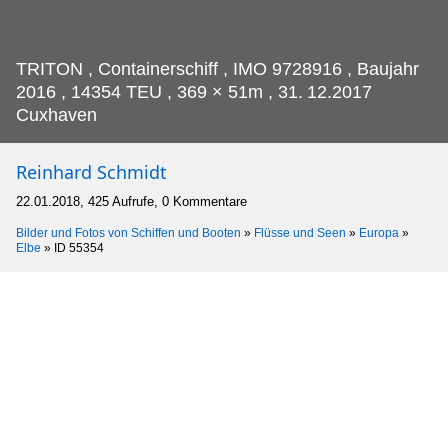
TRITON , Containerschiff , IMO 9728916 , Baujahr
2016 , 14354 TEU , 369 × 51m , 31.
12.2017
Cuxhaven
Reinhard Schmidt
22.01.2018, 425 Aufrufe, 0 Kommentare
Bilder und Fotos von Schiffen und Booten
»
Flüsse und Seen
»
Europa
»
Elbe
»
ID 55354