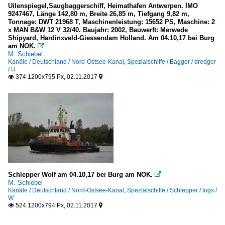
Uilenspiegel,Saugbaggerschiff, Heimathafen Antwerpen. IMO
9247467, Länge 142,80 m, Breite 26,85 m, Tiefgang 9,82 m,
Tonnage: DWT 21968 T, Maschinenleistung: 15652 PS, Maschine: 2
x MAN B&W 12 V 32/40. Baujahr: 2002, Bauwerft: Merwede
Shipyard, Hardinxveld-Giessendam Holland. Am 04.10,17 bei Burg
am NOK.

M. Schiebel
Kanäle / Deutschland / Nord-Ostsee-Kanal
,
Spezialschiffe / Bagger / dredger
/ U
374 1200x795 Px, 02.11.2017


Schlepper Wolf am 04.10,17 bei Burg am NOK.

M. Schiebel
Kanäle / Deutschland / Nord-Ostsee-Kanal
,
Spezialschiffe / Schlepper / tugs /
W
524 1200x794 Px, 02.11.2017

