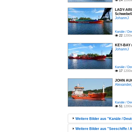
24
1200x

LADY-ARIA
Schwebefä
JohannJ
Kanäle / De
22
1200x

KEY-BAY (
JohannJ
Kanäle / De
17
1200x

JOHN AUG
Alexander,
Kanäle / De
51
1200x

Weitere Bilder aus "Kanäle / Deu
Weitere Bilder aus "Seeschiffe / Au