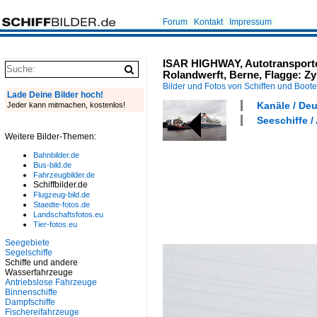
Forum
Kontakt
Impressum
ISAR HIGHWAY, Autotransporter
Rolandwerft, Berne, Flagge: Zy
Bilder und Fotos von Schiffen und Boot
Lade Deine Bilder hoch!
Kanäle / De
Jeder kann mitmachen, kostenlos!
Seeschiffe / 
Weitere Bilder-Themen:
Bahnbilder.de
Bus-bild.de
Fahrzeugbilder.de
Schiffbilder.de
Flugzeug-bild.de
Staedte-fotos.de
Landschaftsfotos.eu
Tier-fotos.eu
Seegebiete
Segelschiffe
Schiffe und andere
Wasserfahrzeuge
Antriebslose Fahrzeuge
Binnenschiffe
Dampfschiffe
Fischereifahrzeuge