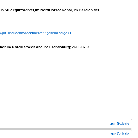
 Stückgutfrachter,im NordOstseeKanal, im Bereich der
ckgut- und Mehrzweckfrachter / general cargo / L
nker im NordOstseeKanal bei Rendsburg; 260616

zur Galerie
zur Galerie