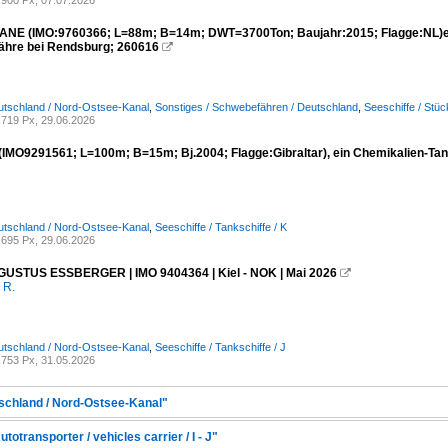
900 Px, 07.07.2026
NE (IMO:9760366; L=88m; B=14m; DWT=3700Ton; Baujahr:2015; Flagge:NL)ein
hre bei Rendsburg; 260616

utschland / Nord-Ostsee-Kanal
,
Sonstiges / Schwebefähren / Deutschland
,
Seeschiffe / Stü
719 Px, 29.06.2026
IMO9291561; L=100m; B=15m; Bj.2004; Flagge:Gibraltar), ein Chemikalien-Ta
utschland / Nord-Ostsee-Kanal
,
Seeschiffe / Tankschiffe / K
695 Px, 29.06.2026
USTUS ESSBERGER | IMO 9404364 | Kiel - NOK | Mai 2026

 R.
utschland / Nord-Ostsee-Kanal
,
Seeschiffe / Tankschiffe / J
753 Px, 31.05.2026
tschland / Nord-Ostsee-Kanal"
totransporter / vehicles carrier / I - J"