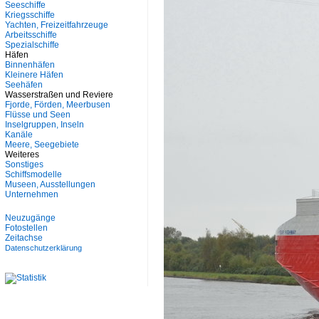
Seeschiffe
Kriegsschiffe
Yachten, Freizeitfahrzeuge
Arbeitsschiffe
Spezialschiffe
Häfen
Binnenhäfen
Kleinere Häfen
Seehäfen
Wasserstraßen und Reviere
Fjorde, Förden, Meerbusen
Flüsse und Seen
Inselgruppen, Inseln
Kanäle
Meere, Seegebiete
Weiteres
Sonstiges
Schiffsmodelle
Museen, Ausstellungen
Unternehmen
Neuzugänge
Fotostellen
Zeitachse
Datenschutzerklärung