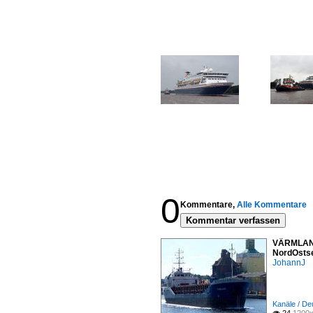
0
Kommentare,
Alle Kommentare
Kommentar verfassen
VÄRMLAND 
NordOstse
JohannJ
Kanäle / De