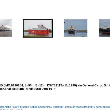
(IMO:9196254; L=90m;B=12m; DWT3211To; Bj.1999) ein General-Cargo Schiff,
eKanal die Stadt Rendsburg; 260616

utschland / Nord-Ostsee-Kanal
,
Seeschiffe / Stückgut- und Mehrzweckfrachter / general car