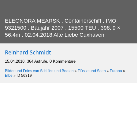
ELEONORA MEARSK , Containerschiff , IMO
9321500 , Baujahr 2007 , 15500 TEU , 398.
9 ×
56.4m , 02.04.2018 Alte Liebe Cuxhaven
Reinhard Schmidt
15.04.2018, 364 Aufrufe, 0 Kommentare
Bilder und Fotos von Schiffen und Booten
»
Flüsse und Seen
»
Europa
»
Elbe
»
ID 56319