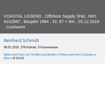
COASTAL LEGEND , Offshore Supply Ship , IMO
9102887 , Baujahr 1994 , 42.
97 × 9m , 25.12.2018
, Cuxhaven
Reinhard Schmidt
08.01.2019, 379 Aufrufe, 0 Kommentare
Bilder und Fotos von Schiffen und Booten
»
Flüsse und Seen
»
Europa
»
Elbe
»
ID 60116