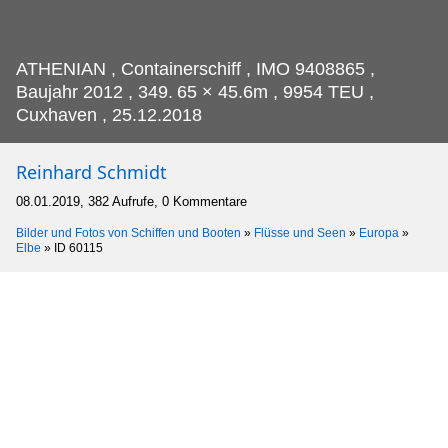
ATHENIAN , Containerschiff , IMO 9408865 ,
Baujahr 2012 , 349.
65 × 45.6m , 9954 TEU ,
Cuxhaven , 25.12.2018
Reinhard Schmidt
08.01.2019, 382 Aufrufe, 0 Kommentare
Bilder und Fotos von Schiffen und Booten
»
Flüsse und Seen
»
Europa
»
Elbe
»
ID 60115