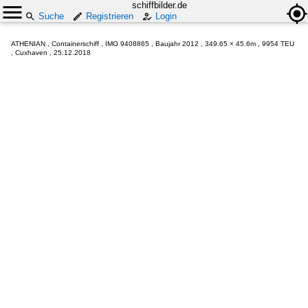
schiffbilder.de
Suche
Registrieren
Login
ATHENIAN , Containerschiff , IMO 9408865 , Baujahr 2012 , 349.65 × 45.6m , 9954 TEU
, Cuxhaven , 25.12.2018