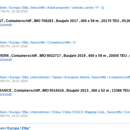
Seen / Europa / Elbe
,
Seeschiffe / Autotransporter / vehicles carrier / P - Q
736 Px, 02.08.2026
 , Containerschiff , IMO 769283 , Baujahr 2017 , 400 x 59 m , 20170 TEU , 05,0
Schmidt
Seen / Europa / Elbe
,
Seeschiffe / Containerschiffe / O
853 Px, 24.07.2026
RN , Containerschiff , IMO 9832717 , Baujahr 2019 , 400 x 59 m , 20000 TEU , 
Schmidt
Seen / Europa / Elbe
,
Unternehmen / Taiwan / Evergreen Marine
,
Seeschiffe / Containerschiff
853 Px, 24.07.2026
NCE , Containerschiff , IMO 9516416 , Baujahr 2013 , 366 x 52 m , 13386 TEU ,
Schmidt
Seen / Europa / Elbe
,
Unternehmen / China / China COSCO Shipping Corp.
,
Seeschiffe / Con
853 Px, 24.07.2026
en / Europa / Elbe"