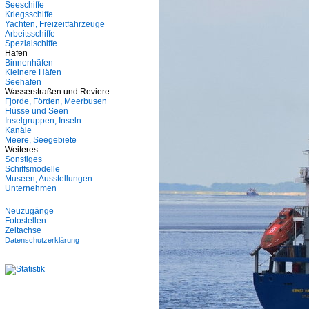
Seeschiffe
Kriegsschiffe
Yachten, Freizeitfahrzeuge
Arbeitsschiffe
Spezialschiffe
Häfen
Binnenhäfen
Kleinere Häfen
Seehäfen
Wasserstraßen und Reviere
Fjorde, Förden, Meerbusen
Flüsse und Seen
Inselgruppen, Inseln
Kanäle
Meere, Seegebiete
Weiteres
Sonstiges
Schiffsmodelle
Museen, Ausstellungen
Unternehmen
Neuzugänge
Fotostellen
Zeitachse
Datenschutzerklärung