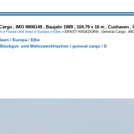
o , IMO 8806149 , Baujahr 1989 , 104.79 x 16 m , Cuxhaven , 
en
»
Flüsse und Seen
»
Europa
»
Elbe
»
ERNST HAGEDORN , General Cargo , IM
een / Europa / Elbe
 Stückgut- und Mehrzweckfrachter / general cargo / E