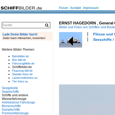
Forum
Kontakt
Impressum
ERNST HAGEDORN , General Carg
Bilder und Fotos von Schiffen und Boot
Flüsse und S
Lade Deine Bilder hoch!
Jeder kann mitmachen, kostenlos!
Seeschiffe /
Weitere Bilder-Themen:
Bahnbilder.de
Bus-bild.de
Fahrzeugbilder.de
Schiffbilder.de
Flugzeug-bild.de
Staedte-fotos.de
Landschaftsfotos.eu
Tier-fotos.eu
Seegebiete
Segelschiffe
Schiffe und andere
Wasserfahrzeuge
Antriebslose Fahrzeuge
Binnenschiffe
Dampfschiffe
Fischereifahrzeuge