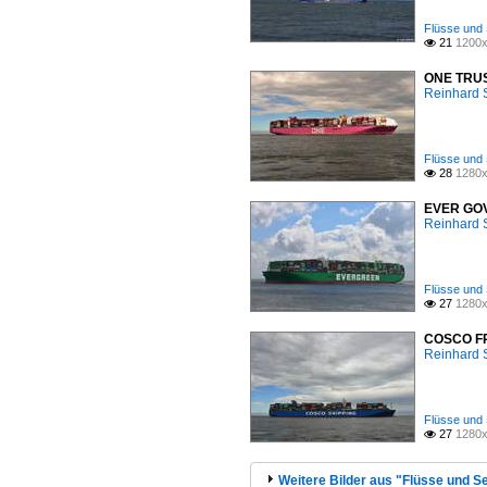
Flüsse und 
21
1200x

ONE TRUST
Reinhard 
Flüsse und 
28
1280x

EVER GOVE
Reinhard 
Flüsse und 
27
1280x

COSCO FRA
Reinhard 
Flüsse und 
27
1280x

Weitere Bilder aus "Flüsse und Se