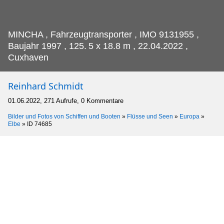
MINCHA , Fahrzeugtransporter , IMO 9131955 ,
Baujahr 1997 , 125.
5 x 18.8 m , 22.04.2022 ,
Cuxhaven
Reinhard Schmidt
01.06.2022, 271 Aufrufe, 0 Kommentare
Bilder und Fotos von Schiffen und Booten
»
Flüsse und Seen
»
Europa
»
Elbe
»
ID 74685