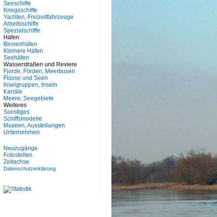
Seeschiffe
Kriegsschiffe
Yachten, Freizeitfahrzeuge
Arbeitsschiffe
Spezialschiffe
Häfen
Binnenhäfen
Kleinere Häfen
Seehäfen
Wasserstraßen und Reviere
Fjorde, Förden, Meerbusen
Flüsse und Seen
Inselgruppen, Inseln
Kanäle
Meere, Seegebiete
Weiteres
Sonstiges
Schiffsmodelle
Museen, Ausstellungen
Unternehmen
Neuzugänge
Fotostellen
Zeitachse
Datenschutzerklärung