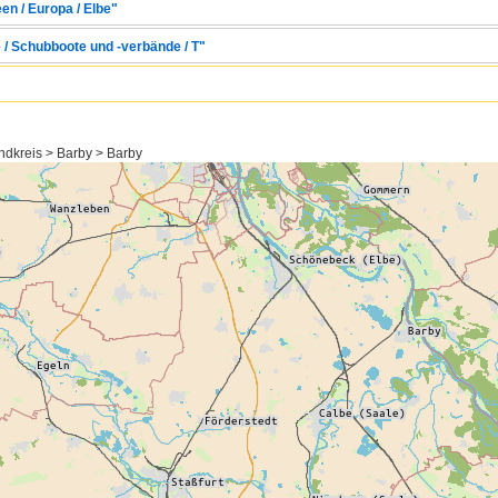
en / Europa / Elbe"
 / Schubboote und -verbände / T"
ndkreis > Barby > Barby