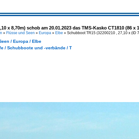
,10 x 8,70m) schob am 20.01.2023 das TMS-Kasko CT1810 (86 x 11
en
»
Flüsse und Seen
»
Europa
»
Elbe
»
Schubboot TR15 (32200210 , 27,10 x
(ID 
een / Europa / Elbe
fe / Schubboote und -verbände / T