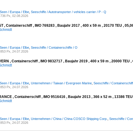
Seen / Europa / Elbe
,
Seeschiffe / Autotransporter / vehicles carrier / P - Q
736 Px, 02.08.2026
 , Containerschiff , IMO 769283 , Baujahr 2017 , 400 x 59 m , 20170 TEU , 05,0
Schmidt
Seen / Europa / Elbe
,
Seeschiffe / Containerschiffe / O
853 Px, 24.07.2026
RN , Containerschiff , IMO 9832717 , Baujahr 2019 , 400 x 59 m , 20000 TEU , 
Schmidt
Seen / Europa / Elbe
,
Unternehmen / Taiwan / Evergreen Marine
,
Seeschiffe / Containerschiff
853 Px, 24.07.2026
NCE , Containerschiff , IMO 9516416 , Baujahr 2013 , 366 x 52 m , 13386 TEU ,
Schmidt
Seen / Europa / Elbe
,
Unternehmen / China / China COSCO Shipping Corp.
,
Seeschiffe / Con
853 Px, 24.07.2026