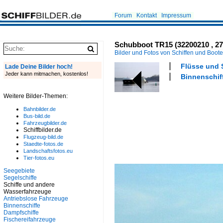
Forum
Kontakt
Impressum
Schubboot TR15 (32200210 , 27
Bilder und Fotos von Schiffen und Boot
Flüsse und S
Lade Deine Bilder hoch!
Jeder kann mitmachen, kostenlos!
Binnenschif
Weitere Bilder-Themen:
Bahnbilder.de
Bus-bild.de
Fahrzeugbilder.de
Schiffbilder.de
Flugzeug-bild.de
Staedte-fotos.de
Landschaftsfotos.eu
Tier-fotos.eu
Seegebiete
Segelschiffe
Schiffe und andere
Wasserfahrzeuge
Antriebslose Fahrzeuge
Binnenschiffe
Dampfschiffe
Fischereifahrzeuge