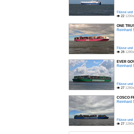
Flüsse und 
22
1200x

ONE TRUST
Reinhard 
Flüsse und 
28
1280x

EVER GOVE
Reinhard 
Flüsse und 
27
1280x

COSCO FRA
Reinhard 
Flüsse und 
27
1280x
