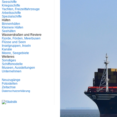
Seeschiffe
Kriegsschiffe
Yachten, Freizeitfahrzeuge
Arbeitsschiffe
Spezialschiffe
Häfen
Binnenhäfen
Kleinere Häfen
Seehäfen
Wasserstraßen und Reviere
Fjorde, Förden, Meerbusen
Flüsse und Seen
Inselgruppen, Inseln
Kanäle
Meere, Seegebiete
Weiteres
Sonstiges
Schiffsmodelle
Museen, Ausstellungen
Unternehmen
Neuzugänge
Fotostellen
Zeitachse
Datenschutzerklärung