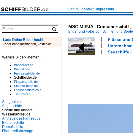
Forum
Kontakt
Impressum
MSC MIRJA , Containerschiff , I
Bilder und Fotos von Schiffen und Boot
Flüsse und S
Lade Deine Bilder hoch!
Jeder kann mitmachen, kostenlos!
Unternehmen
Seeschiffe /
Weitere Bilder-Themen:
Bahnbilder.de
Bus-bild.de
Fahrzeugbilder.de
Schiffbilder.de
Flugzeug-bild.de
Staedte-fotos.de
Landschaftsfotos.eu
Tier-fotos.eu
Seegebiete
Segelschiffe
Schiffe und andere
Wasserfahrzeuge
Antriebslose Fahrzeuge
Binnenschiffe
Dampfschiffe
Fischereifahrzeuge