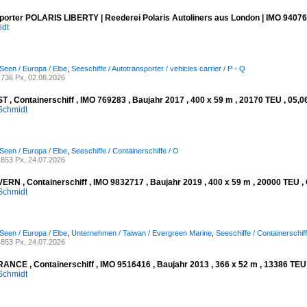
porter POLARIS LIBERTY | Reederei Polaris Autoliners aus London | IMO 94076
idt
Seen / Europa / Elbe
,
Seeschiffe / Autotransporter / vehicles carrier / P - Q
736 Px, 02.08.2026
 , Containerschiff , IMO 769283 , Baujahr 2017 , 400 x 59 m , 20170 TEU , 05,0
Schmidt
Seen / Europa / Elbe
,
Seeschiffe / Containerschiffe / O
853 Px, 24.07.2026
RN , Containerschiff , IMO 9832717 , Baujahr 2019 , 400 x 59 m , 20000 TEU , 
Schmidt
Seen / Europa / Elbe
,
Unternehmen / Taiwan / Evergreen Marine
,
Seeschiffe / Containerschiff
853 Px, 24.07.2026
NCE , Containerschiff , IMO 9516416 , Baujahr 2013 , 366 x 52 m , 13386 TEU ,
Schmidt