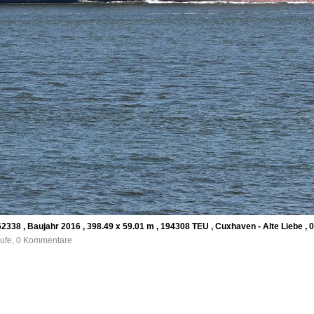
338 , Baujahr 2016 , 398.49 x 59.01 m , 194308 TEU , Cuxhaven - Alte Liebe , 0
rufe, 0 Kommentare