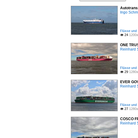
Autotrans
Ingo Schm
Flüsse und 
24
1200x

ONE TRUST
Reinhard 
Flüsse und 
29
1280x

EVER GOVE
Reinhard 
Flüsse und 
27
1280x

COSCO FRA
Reinhard 