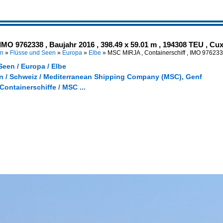
MO 9762338 , Baujahr 2016 , 398.49 x 59.01 m , 194308 TEU , Cuxh
en
»
Flüsse und Seen
»
Europa
»
Elbe
»
MSC MIRJA , Containerschiff , IMO 976233
een / Europa / Elbe
 / Schweiz / Mediterranean Shipping Company (MSC), Genf
 Containerschiffe / MSC ...