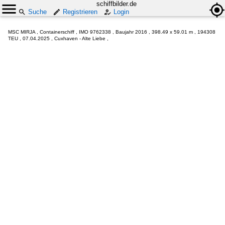
schiffbilder.de
Suche
Registrieren
Login
MSC MIRJA , Containerschiff , IMO 9762338 , Baujahr 2016 , 398.49 x 59.01 m , 194308
TEU , 07.04.2025 , Cuxhaven - Alte Liebe ,