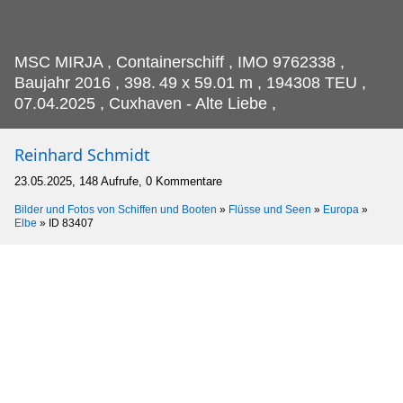
MSC MIRJA , Containerschiff , IMO 9762338 ,
Baujahr 2016 , 398.
49 x 59.01 m , 194308 TEU ,
07.04.2025 , Cuxhaven - Alte Liebe ,
Reinhard Schmidt
23.05.2025, 148 Aufrufe, 0 Kommentare
Bilder und Fotos von Schiffen und Booten
»
Flüsse und Seen
»
Europa
»
Elbe
»
ID 83407