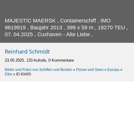
MAJESTIC MAERSK , Containerschiff , IMO
9619919 , Baujahr 2013 , 399 x 59 m , 18270 TEU ,
07.
04.2025 , Cuxhaven - Alte Liebe ,
Reinhard Schmidt
23.05.2025, 133 Aufrufe, 0 Kommentare
Bilder und Fotos von Schiffen und Booten
»
Flüsse und Seen
»
Europa
»
Elbe
»
ID 83405