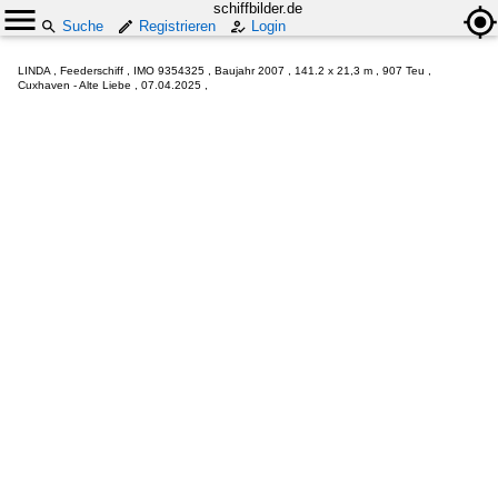
schiffbilder.de
Suche
Registrieren
Login
LINDA , Feederschiff , IMO 9354325 , Baujahr 2007 , 141.2 x 21,3 m , 907 Teu ,
Cuxhaven - Alte Liebe , 07.04.2025 ,