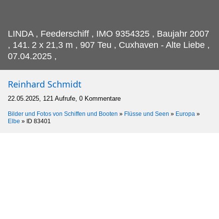
LINDA , Feederschiff , IMO 9354325 , Baujahr 2007
, 141.
2 x 21,3 m , 907 Teu , Cuxhaven - Alte Liebe ,
07.04.2025 ,
Reinhard Schmidt
22.05.2025, 121 Aufrufe, 0 Kommentare
Bilder und Fotos von Schiffen und Booten
»
Flüsse und Seen
»
Europa
»
Elbe
»
ID 83401