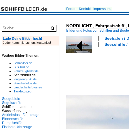
Forum
Kontakt
Impressum
NORDLICHT , Fahrgastschiff , IM
Bilder und Fotos von Schiffen und Boot
Seehäfen / 
Lade Deine Bilder hoch!
Jeder kann mitmachen, kostenlos!
Seeschiffe /
Weitere Bilder-Themen:
Bahnbilder.de
Bus-bild.de
Fahrzeugbilder.de
Schiffbilder.de
Flugzeug-bild.de
Staedte-fotos.de
Landschaftsfotos.eu
Tier-fotos.eu
Seegebiete
Segelschiffe
Schiffe und andere
Wasserfahrzeuge
Antriebslose Fahrzeuge
Binnenschiffe
Dampfschiffe
Fischereifahrzeuge