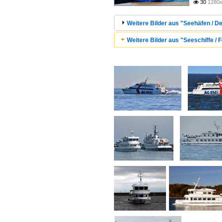
30
1280x

Weitere Bilder aus "Seehäfen / D
Weitere Bilder aus "Seeschiffe / F