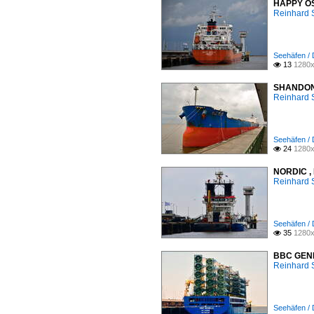
HAPPY OSP
Reinhard 
Seehäfen /
13
1280x

SHANDONG 
Reinhard 
Seehäfen /
24
1280x

NORDIC , 
Reinhard 
Seehäfen /
35
1280x

BBC GENEV
Reinhard 
Seehäfen /