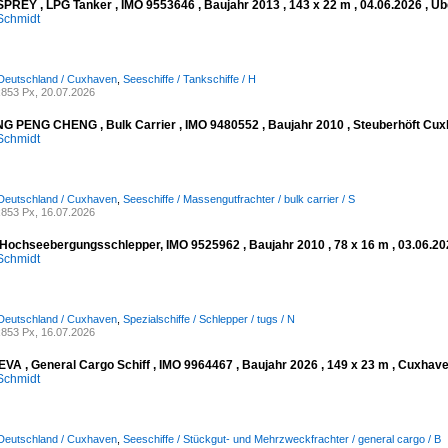
REY , LPG Tanker , IMO 9553646 , Baujahr 2013 , 143 x 22 m , 04.06.2026 , 
Schmidt
 Deutschland / Cuxhaven
,
Seeschiffe / Tankschiffe / H
853 Px, 20.07.2026
PENG CHENG , Bulk Carrier , IMO 9480552 , Baujahr 2010 , Steuberhöft Cuxh
Schmidt
 Deutschland / Cuxhaven
,
Seeschiffe / Massengutfrachter / bulk carrier / S
853 Px, 16.07.2026
Hochseebergungsschlepper, IMO 9525962 , Baujahr 2010 , 78 x 16 m , 03.06.
Schmidt
 Deutschland / Cuxhaven
,
Spezialschiffe / Schlepper / tugs / N
853 Px, 16.07.2026
A , General Cargo Schiff , IMO 9964467 , Baujahr 2026 , 149 x 23 m , Cuxhave
Schmidt
 Deutschland / Cuxhaven
,
Seeschiffe / Stückgut- und Mehrzweckfrachter / general cargo / B