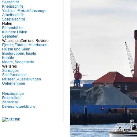
Seeschiffe
Kriegsschiffe
Yachten, Freizeitfahrzeuge
Arbeitsschiffe
Spezialschiffe
Häfen
Binnenhäfen
Kleinere Häfen
Seehäfen
Wasserstraßen und Reviere
Fjorde, Förden, Meerbusen
Flüsse und Seen
Inselgruppen, Inseln
Kanäle
Meere, Seegebiete
Weiteres
Sonstiges
Schiffsmodelle
Museen, Ausstellungen
Unternehmen
Neuzugänge
Fotostellen
Zeitachse
Datenschutzerklärung