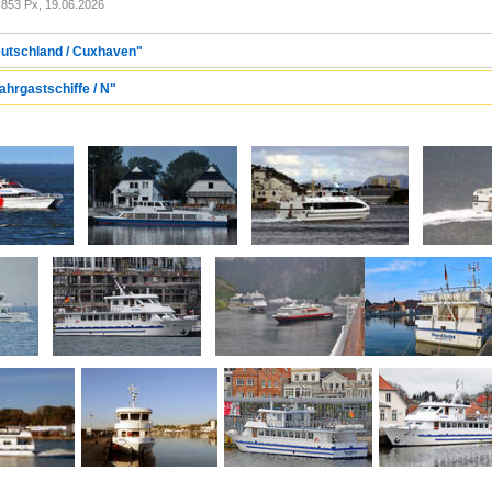
853 Px, 19.06.2026
eutschland / Cuxhaven"
ahrgastschiffe / N"