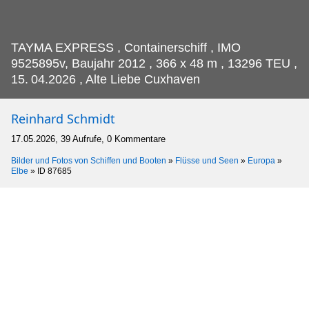
TAYMA EXPRESS , Containerschiff , IMO
9525895v, Baujahr 2012 , 366 x 48 m , 13296 TEU ,
15.
04.2026 , Alte Liebe Cuxhaven
Reinhard Schmidt
17.05.2026, 39 Aufrufe, 0 Kommentare
Bilder und Fotos von Schiffen und Booten
»
Flüsse und Seen
»
Europa
»
Elbe
»
ID 87685