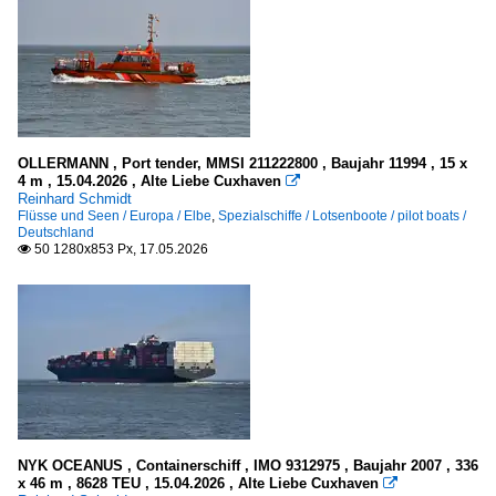
OLLERMANN , Port tender, MMSI 211222800 , Baujahr 11994 , 15 x
4 m , 15.04.2026 , Alte Liebe Cuxhaven

Reinhard Schmidt
Flüsse und Seen / Europa / Elbe
,
Spezialschiffe / Lotsenboote / pilot boats /
Deutschland
50 1280x853 Px, 17.05.2026

NYK OCEANUS , Containerschiff , IMO 9312975 , Baujahr 2007 , 336
x 46 m , 8628 TEU , 15.04.2026 , Alte Liebe Cuxhaven
