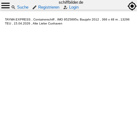
schiffbilder.de
Suche
Registrieren
Login
TAYMA EXPRESS , Containerschiff , IMO 9525895v, Baujahr 2012 , 366 x 48 m , 13296
TEU , 15.04.2026 , Alte Liebe Cuxhaven