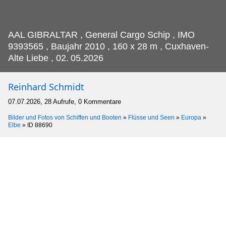
AAL GIBRALTAR , General Cargo Schip , IMO
9393565 , Baujahr 2010 , 160 x 28 m , Cuxhaven-
Alte Liebe , 02.
05.2026
Reinhard Schmidt
07.07.2026, 28 Aufrufe, 0 Kommentare
Bilder und Fotos von Schiffen und Booten
»
Flüsse und Seen
»
Europa
»
Elbe
»
ID 88690