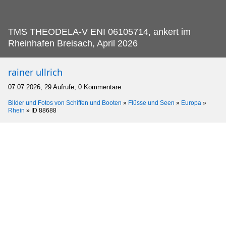
TMS THEODELA-V ENI 06105714, ankert im
Rheinhafen Breisach, April 2026
rainer ullrich
07.07.2026, 29 Aufrufe, 0 Kommentare
Bilder und Fotos von Schiffen und Booten
»
Flüsse und Seen
»
Europa
»
Rhein
»
ID 88688