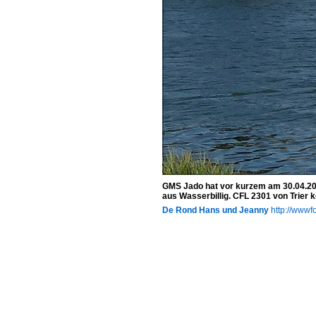
GMS Jado hat vor kurzem am 30.04.2017
aus Wasserbillig. CFL 2301 von Trier 
De Rond Hans und Jeanny
http://wwwfo