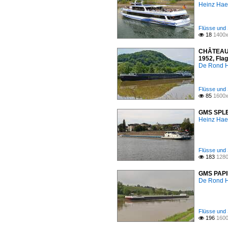
Heinz Ha
Flüsse und 
18
1400x

CHÂTEAU L
1952, Fla
De Rond H
Flüsse und 
85
1600x

GMS SPLEN
Heinz Ha
Flüsse und 
183
1280

GMS PAPIL
De Rond H
Flüsse und 
196
1600
