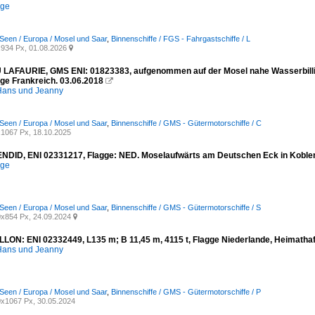
ege
Seen / Europa / Mosel und Saar
,
Binnenschiffe / FGS - Fahrgastschiffe / L
934 Px, 01.08.2026

AFAURIE, GMS ENI: 01823383, aufgenommen auf der Mosel nahe Wasserbilligerb
gge Frankreich. 03.06.2018

ans und Jeanny
Seen / Europa / Mosel und Saar
,
Binnenschiffe / GMS - Gütermotorschiffe / C
1067 Px, 18.10.2025
DID, ENI 02331217, Flagge: NED. Moselaufwärts am Deutschen Eck in Koblen
ege
Seen / Europa / Mosel und Saar
,
Binnenschiffe / GMS - Gütermotorschiffe / S
x854 Px, 24.09.2024

LON: ENI 02332449, L135 m; B 11,45 m, 4115 t, Flagge Niederlande, Heimathafe
ans und Jeanny
Seen / Europa / Mosel und Saar
,
Binnenschiffe / GMS - Gütermotorschiffe / P
x1067 Px, 30.05.2024