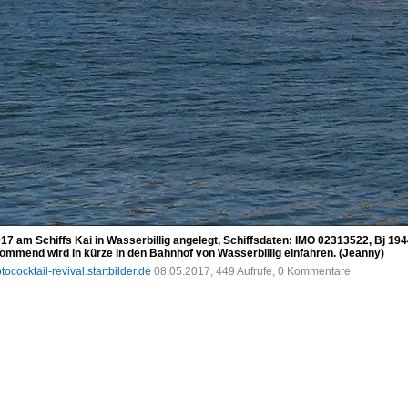
 am Schiffs Kai in Wasserbillig angelegt, Schiffsdaten: IMO 02313522, Bj 194
kommend wird in kürze in den Bahnhof von Wasserbillig einfahren. (Jeanny)
tococktail-revival.startbilder.de
08.05.2017, 449 Aufrufe, 0 Kommentare