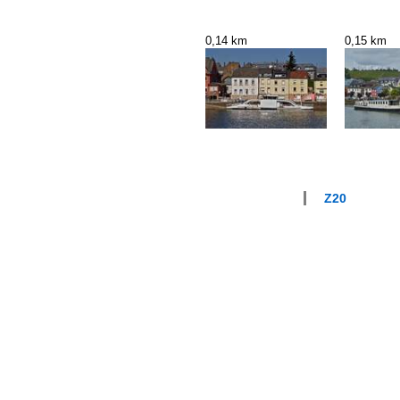
0,14 km
0,15 km
Z20