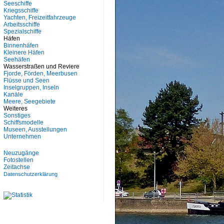
Seeschiffe
Kriegsschiffe
Yachten, Freizeitfahrzeuge
Arbeitsschiffe
Spezialschiffe
Häfen
Binnenhäfen
Kleinere Häfen
Seehäfen
Wasserstraßen und Reviere
Fjorde, Förden, Meerbusen
Flüsse und Seen
Inselgruppen, Inseln
Kanäle
Meere, Seegebiete
Weiteres
Sonstiges
Schiffsmodelle
Museen, Ausstellungen
Unternehmen
Neuzugänge
Fotostellen
Zeitachse
Datenschutzerklärung