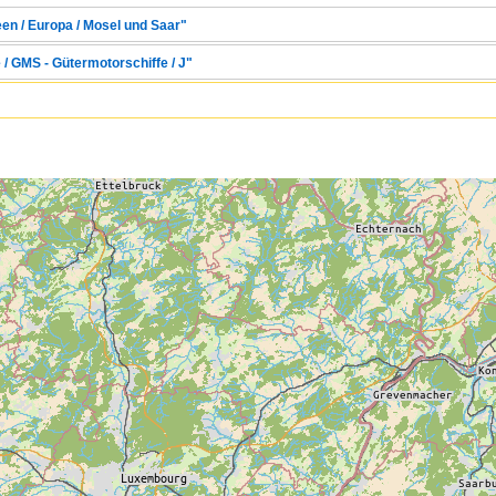
een / Europa / Mosel und Saar"
 / GMS - Gütermotorschiffe / J"