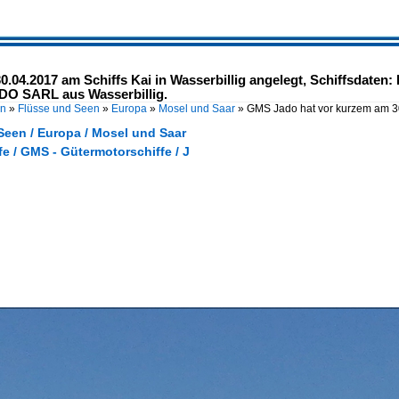
04.2017 am Schiffs Kai in Wasserbillig angelegt, Schiffsdaten: I
ADO SARL aus Wasserbillig.
en
»
Flüsse und Seen
»
Europa
»
Mosel und Saar
»
GMS Jado hat vor kurzem am 
Seen / Europa / Mosel und Saar
e / GMS - Gütermotorschiffe / J