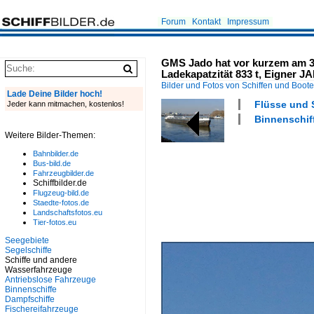
Forum
Kontakt
Impressum
GMS Jado hat vor kurzem am 30.
Ladekapatzität 833 t, Eigner J
Bilder und Fotos von Schiffen und Boot
Lade Deine Bilder hoch!
Flüsse und 
Jeder kann mitmachen, kostenlos!
Binnenschiff
Weitere Bilder-Themen:
Bahnbilder.de
Bus-bild.de
Fahrzeugbilder.de
Schiffbilder.de
Flugzeug-bild.de
Staedte-fotos.de
Landschaftsfotos.eu
Tier-fotos.eu
Seegebiete
Segelschiffe
Schiffe und andere
Wasserfahrzeuge
Antriebslose Fahrzeuge
Binnenschiffe
Dampfschiffe
Fischereifahrzeuge