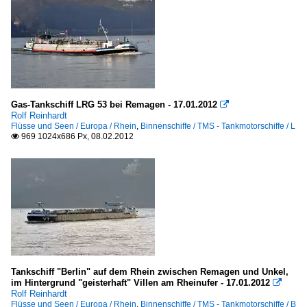
Gas-Tankschiff LRG 53 bei Remagen - 17.01.2012

Rolf Reinhardt
Flüsse und Seen / Europa / Rhein
,
Binnenschiffe / TMS - Tankmotorschiffe / L
969 1024x686 Px, 08.02.2012

Tankschiff "Berlin" auf dem Rhein zwischen Remagen und Unkel,
im Hintergrund "geisterhaft" Villen am Rheinufer - 17.01.2012

Rolf Reinhardt
Flüsse und Seen / Europa / Rhein
,
Binnenschiffe / TMS - Tankmotorschiffe / B