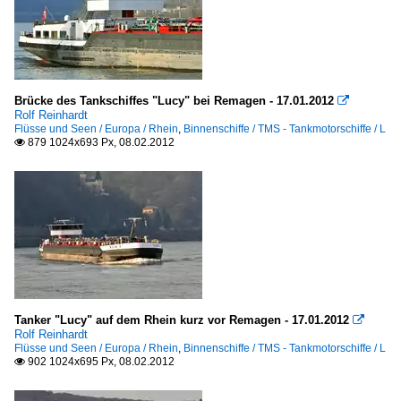
Brücke des Tankschiffes "Lucy" bei Remagen - 17.01.2012

Rolf Reinhardt
Flüsse und Seen / Europa / Rhein
,
Binnenschiffe / TMS - Tankmotorschiffe / L
879 1024x693 Px, 08.02.2012

Tanker "Lucy" auf dem Rhein kurz vor Remagen - 17.01.2012

Rolf Reinhardt
Flüsse und Seen / Europa / Rhein
,
Binnenschiffe / TMS - Tankmotorschiffe / L
902 1024x695 Px, 08.02.2012
