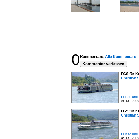
0
Kommentare,
Alle Kommentare
Kommentar verfassen
FGS für K
Christian
Flüsse und 
13
1200x

FGS für K
Christian
Flüsse und 
13
1200x
