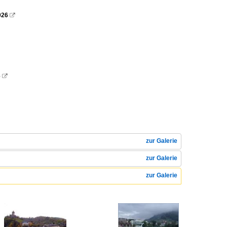
026

6

zur Galerie
zur Galerie
zur Galerie