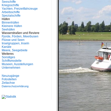
Seeschiffe
Kriegsschiffe
Yachten, Freizeitfahrzeuge
Arbeitsschiffe
Spezialschiffe
Häfen
Binnenhäfen
Kleinere Häfen
Seehäfen
Wasserstraßen und Reviere
Fjorde, Förden, Meerbusen
Flüsse und Seen
Inselgruppen, Inseln
Kanäle
Meere, Seegebiete
Weiteres
Sonstiges
Schiffsmodelle
Museen, Ausstellungen
Unternehmen
Neuzugänge
Fotostellen
Zeitachse
Datenschutzerklärung