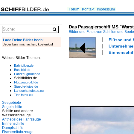
Forum
Kontakt
Impressum
Das Passagierschiff MS "Warste
Bilder und Fotos von Schiffen und Boot
Flüsse und 
Lade Deine Bilder hoch!
Jeder kann mitmachen, kostenlos!
Unternehmen
Binnenschiff
Weitere Bilder-Themen:
Bahnbilder.de
Bus-bild.de
Fahrzeugbilder.de
Schiffbilder.de
Flugzeug-bild.de
Staedte-fotos.de
Landschaftsfotos.eu
Tier-fotos.eu
Seegebiete
Segelschiffe
Schiffe und andere
Wasserfahrzeuge
Antriebslose Fahrzeuge
Binnenschiffe
Dampfschiffe
Fischereifahrzeuge