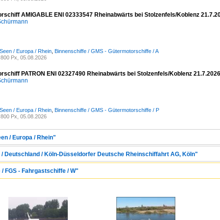
rschiff AMIGABLE ENI 02333547 Rheinabwärts bei Stolzenfels/Koblenz 21.7.2
 Schürmann
Seen / Europa / Rhein
,
Binnenschiffe / GMS - Gütermotorschiffe / A
800 Px, 05.08.2026
rschiff PATRON ENI 02327490 Rheinabwärts bei Stolzenfels/Koblenz 21.7.202
 Schürmann
Seen / Europa / Rhein
,
Binnenschiffe / GMS - Gütermotorschiffe / P
800 Px, 05.08.2026
en / Europa / Rhein"
/ Deutschland / Köln-Düsseldorfer Deutsche Rheinschiffahrt AG, Köln"
 / FGS - Fahrgastschiffe / W"