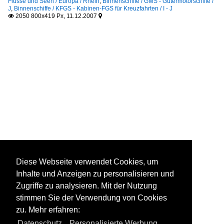
Flüsse und Seen / Europa / Rhein
,
Binnenschiffe / GMS - Gütermotorschiffe /
J
,
Binnenschiffe / KFGS - Kabinen-FGS für Kreuzfahrten / I - J
2050 800x419 Px, 11.12.2007


Diese Webseite verwendet Cookies, um
Inhalte und Anzeigen zu personalisieren und
Zugriffe zu analysieren. Mit der Nutzung
stimmen Sie der Verwendung von Cookies
zu. Mehr erfahren:
Datenschutz
,
Personalisierte Werbung