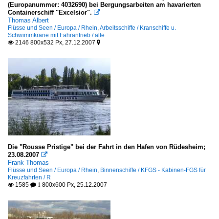
(Europanummer: 4032690) bei Bergungsarbeiten am havarierten
Containerschiff "Excelsior".

Thomas Albert
Flüsse und Seen / Europa / Rhein
,
Arbeitsschiffe / Kranschiffe u.
Schwimmkrane mit Fahrantrieb / alle
2146 800x532 Px, 27.12.2007


Die "Rousse Pristige" bei der Fahrt in den Hafen von Rüdesheim;
23.08.2007

Frank Thomas
Flüsse und Seen / Europa / Rhein
,
Binnenschiffe / KFGS - Kabinen-FGS für
Kreuzfahrten / R
1585
800x600 Px, 25.12.2007

 1