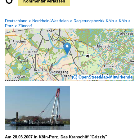
Kommentar verfassen
Deutschland > Nordrhein-Westfalen > Regierungsbezirk Köln > Köln >
Porz > Zündorf
(C) OpenStreetMap-Mitwirkende
Am 28.03.2007 in Köln-Porz. Das Kranschiff "Grizzly"