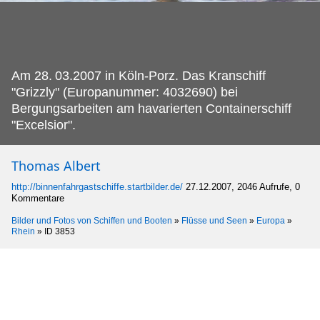
Am 28.
03.2007 in Köln-Porz. Das Kranschiff
"Grizzly" (Europanummer: 4032690) bei
Bergungsarbeiten am havarierten Containerschiff
"Excelsior".
Thomas Albert
http://binnenfahrgastschiffe.startbilder.de/
27.12.2007, 2046 Aufrufe, 0
Kommentare
Bilder und Fotos von Schiffen und Booten
»
Flüsse und Seen
»
Europa
»
Rhein
»
ID 3853