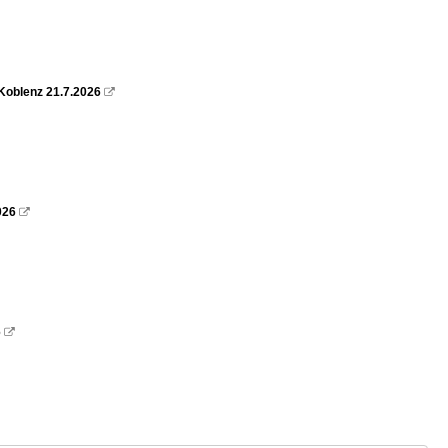
Koblenz 21.7.2026

026

6
