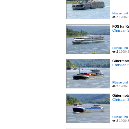
Flüsse und 
2
1200x8

FGS für K
Christian
Flüsse und 
2
1200x8

Gütermoto
Christian
Flüsse und 
2
1200x8

Gütermoto
Christian
Flüsse und 
2
1200x8
