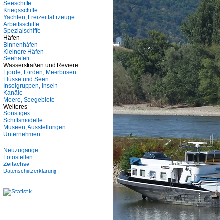
Seeschiffe
Kriegsschiffe
Yachten, Freizeitfahrzeuge
Arbeitsschiffe
Spezialschiffe
Häfen
Binnenhäfen
Kleinere Häfen
Seehäfen
Wasserstraßen und Reviere
Fjorde, Förden, Meerbusen
Flüsse und Seen
Inselgruppen, Inseln
Kanäle
Meere, Seegebiete
Weiteres
Sonstiges
Schiffsmodelle
Museen, Ausstellungen
Unternehmen
Neuzugänge
Fotostellen
Zeitachse
Datenschutzerklärung