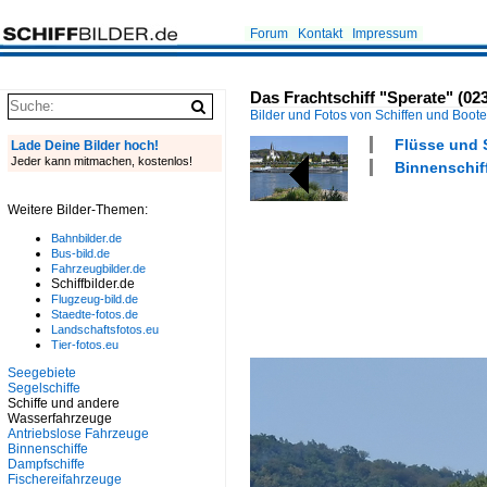
Forum
Kontakt
Impressum
Das Frachtschiff "Sperate" (02
Bilder und Fotos von Schiffen und Boot
Flüsse und 
Lade Deine Bilder hoch!
Jeder kann mitmachen, kostenlos!
Binnenschiff
Weitere Bilder-Themen:
Bahnbilder.de
Bus-bild.de
Fahrzeugbilder.de
Schiffbilder.de
Flugzeug-bild.de
Staedte-fotos.de
Landschaftsfotos.eu
Tier-fotos.eu
Seegebiete
Segelschiffe
Schiffe und andere
Wasserfahrzeuge
Antriebslose Fahrzeuge
Binnenschiffe
Dampfschiffe
Fischereifahrzeuge