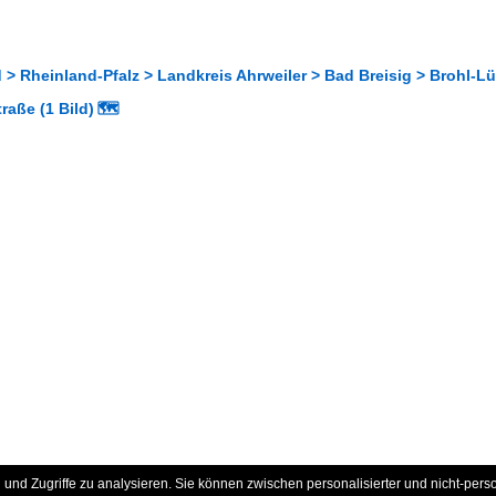
> Rheinland-Pfalz > Landkreis Ahrweiler > Bad Breisig > Brohl-Lü
raße (1 Bild)
🗺
und Zugriffe zu analysieren. Sie können zwischen personalisierter und nicht-pers