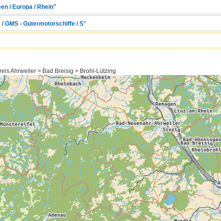
en / Europa / Rhein"
 / GMS - Gütermotorschiffe / S"
eis Ahrweiler > Bad Breisig > Brohl-Lützing