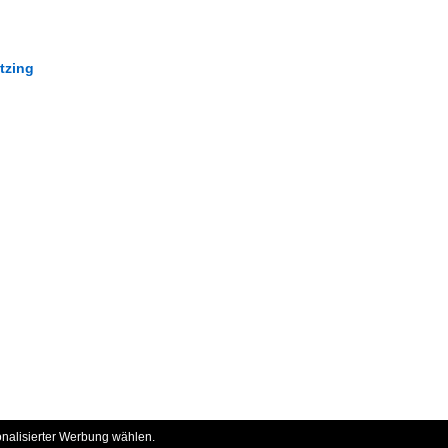
tzing
onalisierter Werbung wählen.