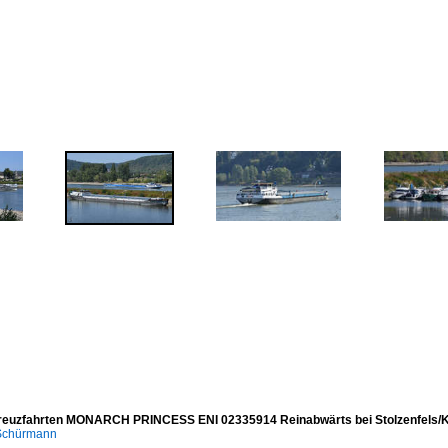
reuzfahrten MONARCH PRINCESS ENI 02335914 Reinabwärts bei Stolzenfels/K
 Schürmann