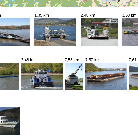
m
1,35 km
2,40 km
3,30 km
7,48 km
7,53 km
7,57 km
7,61