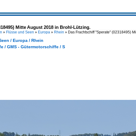
318495) Mitte August 2018 in Brohl-Lützing.
en
»
Flüsse und Seen
»
Europa
»
Rhein
»
Das Frachtschiff "Sperate" (02318495) Mi
Seen / Europa / Rhein
e / GMS - Gütermotorschiffe / S