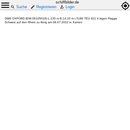
schiffbilder.de
Suche
Registrieren
Login
GMS OXFORD (ENI:06105018) L.135 m B.14,20 m t 5186 TEU 421 4 lagen Flagge
Schweiz auf den Rhein zu Berg am 08.07.2022 in Xanten