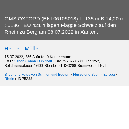
GMS OXFORD (ENI:06105018) L.
135 m B.14,20 m
t 5186 TEU 421 4 lagen Flagge Schweiz auf den
Rhein zu Berg am 08.07.2022 in Xanten.
Herbert Möller
15.07.2022, 286 Aufrufe, 0 Kommentare
EXIF:
Canon Canon EOS 450D
, Datum 2022:07:08 17:52:52,
Belichtungsdauer: 1/400, Blende: 9/1, ISO200, Brennweite: 146/1
Bilder und Fotos von Schiffen und Booten
»
Flüsse und Seen
»
Europa
»
Rhein
»
ID 75238