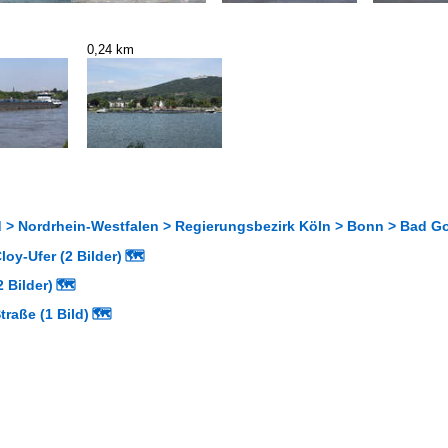
0,24 km
 > Nordrhein-Westfalen > Regierungsbezirk Köln > Bonn > Bad G
oy-Ufer (2 Bilder)
🗺
2 Bilder)
🗺
raße (1 Bild)
🗺