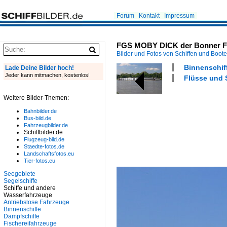
Forum
Kontakt
Impressum
FGS MOBY DICK der Bonner Fäh
Bilder und Fotos von Schiffen und Boot
Binnenschiff
Lade Deine Bilder hoch!
Jeder kann mitmachen, kostenlos!
Flüsse und 
Weitere Bilder-Themen:
Bahnbilder.de
Bus-bild.de
Fahrzeugbilder.de
Schiffbilder.de
Flugzeug-bild.de
Staedte-fotos.de
Landschaftsfotos.eu
Tier-fotos.eu
Seegebiete
Segelschiffe
Schiffe und andere
Wasserfahrzeuge
Antriebslose Fahrzeuge
Binnenschiffe
Dampfschiffe
Fischereifahrzeuge