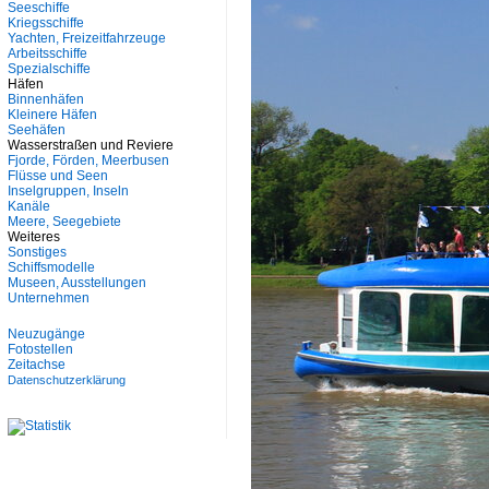
Seeschiffe
Kriegsschiffe
Yachten, Freizeitfahrzeuge
Arbeitsschiffe
Spezialschiffe
Häfen
Binnenhäfen
Kleinere Häfen
Seehäfen
Wasserstraßen und Reviere
Fjorde, Förden, Meerbusen
Flüsse und Seen
Inselgruppen, Inseln
Kanäle
Meere, Seegebiete
Weiteres
Sonstiges
Schiffsmodelle
Museen, Ausstellungen
Unternehmen
Neuzugänge
Fotostellen
Zeitachse
Datenschutzerklärung