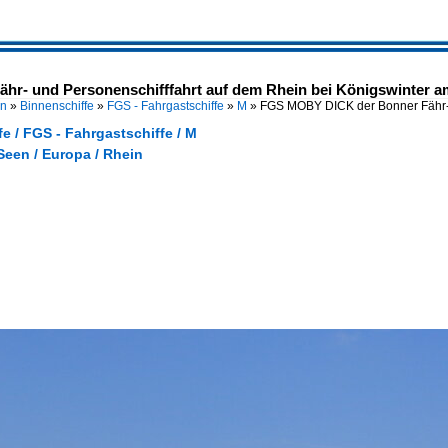
r- und Personenschifffahrt auf dem Rhein bei Königswinter am
en
»
Binnenschiffe
»
FGS - Fahrgastschiffe
»
M
»
FGS MOBY DICK der Bonner Fähr- 
e / FGS - Fahrgastschiffe / M
Seen / Europa / Rhein