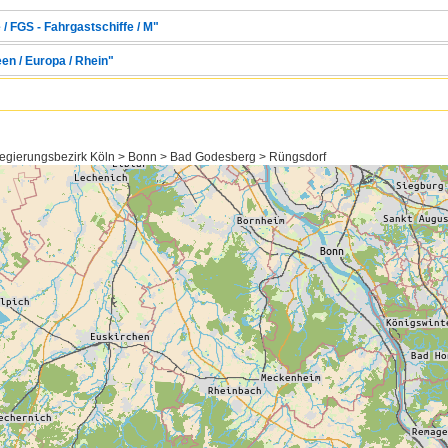
 / FGS - Fahrgastschiffe / M"
en / Europa / Rhein"
Regierungsbezirk Köln > Bonn > Bad Godesberg > Rüngsdorf