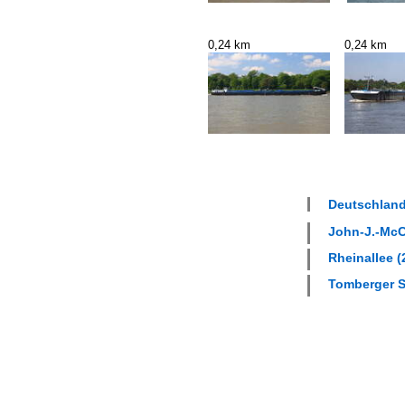
0,24 km
0,24 km
Deutschland
John-J.-McCl
Rheinallee (
Tomberger St