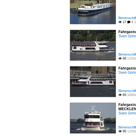
Binnenschif
17
1

 1
Fahrgasts
Sven Gri
Binnenschif
66
1152x

Fahrgasts
Sven Gri
Binnenschif
60
1600x

Fahrgasts
MECKLENBU
Sven Gri
Binnenschif
95
1152x
