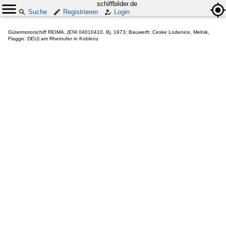
schiffbilder.de
Suche
Registrieren
Login
Gütermotorschiff REIMA, (ENI 04010410, Bj. 1973; Bauwerft: Ceske Lodenice, Melnik,
Flagge: DEU) am Rheinufer in Koblenz