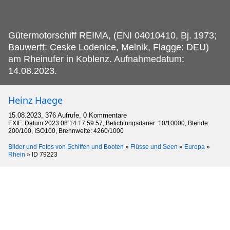
Gütermotorschiff REIMA, (ENI 04010410, Bj.
1973;
Bauwerft: Ceske Lodenice, Melnik, Flagge: DEU)
am Rheinufer in Koblenz. Aufnahmedatum:
14.08.2023.
Heinz Haege
15.08.2023, 376 Aufrufe, 0 Kommentare
EXIF: Datum 2023:08:14 17:59:57, Belichtungsdauer: 10/10000, Blende:
200/100, ISO100, Brennweite: 4260/1000
Bilder und Fotos von Schiffen und Booten
»
Flüsse und Seen
»
Europa
»
Rhein
»
ID 79223