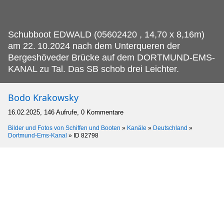
Schubboot EDWALD (05602420 , 14,70 x 8,16m)
am 22.
10.2024 nach dem Unterqueren der
Bergeshöveder Brücke auf dem DORTMUND-EMS-
KANAL zu Tal. Das SB schob drei Leichter.
Bodo Krakowsky
16.02.2025, 146 Aufrufe, 0 Kommentare
Bilder und Fotos von Schiffen und Booten
»
Kanäle
»
Deutschland
»
Dortmund-Ems-Kanal
»
ID 82798