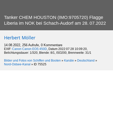
Tanker CHEM HOUSTON (IMO:9705720) Flagge
Liberia im NOK bei Schach-Audorf am 28.
07.2022
Herbert Möller
14.08.2022, 256 Aufrufe, 0 Kommentare
EXIF:
Canon Canon EOS 450D
, Datum 2022:07:28 10:09:20,
Belichtungsdauer: 1/320, Blende: 8/1, ISO200, Brennweite: 31/1
Bilder und Fotos von Schiffen und Booten
»
Kanäle
»
Deutschland
»
Nord-Ostsee-Kanal
»
ID 75525