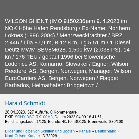
WILSON GHENT (IMO 9150236)am 9.
4.2023 im
NOK Höhe Hafen Rendsburg / Ex-Name: Northern
Loknes (1996-2004) / Mehrzweckfrachter / BRZ
2.446 / Lüa 87,9 m, B 12,8 m, Tg 5,51 m / 1 Diesel,
Deutz MWM SBV8M628, 1.500 kW (2.038 PS), 14
kn / 176 TEU / gebaut 1996 bei Slowenische
Lodenice AS, Komarno, Slowakei / Eigner: Wilson
Reederei AS, Bergen, Norwegen, Manager: Wilson
EuroCarriers AS, Bergen, Norwegen / Flagge:
Barbados, Heimathafen: Bridgetown /
Harald Schmidt
28.04.2023, 327 Aufrufe, 0 Kommentare
EXIF:
SONY DSC-RX100M3
, Datum 2023:04:09 18:41:51,
Belichtungsdauer: 1/125, Blende: 40/10, ISO125, Brennweite: 880/100
Bilder und Fotos von Schiffen und Booten
»
Kanäle
»
Deutschland
»
Nord-Ostsee-Kanal
»
ID 78029