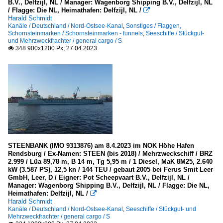
B.V., Delfzijl, NL / Manager: Wagenborg Shipping B.V., Delfzijl, NL
/ Flagge: Die NL, Heimathafen: Delfzijl, NL /

Harald Schmidt
Kanäle / Deutschland / Nord-Ostsee-Kanal
,
Sonstiges / Flaggen,
Schornsteinmarken / Schornsteinmarken - funnels
,
Seeschiffe / Stückgut-
und Mehrzweckfrachter / general cargo / S
348 900x1200 Px, 27.04.2023

STEENBANK (IMO 9313876) am 8.4.2023 im NOK Höhe Hafen
Rendsburg / Ex-Namen: STEEN (bis 2018) / Mehrzweckschiff / BRZ
2.999 / Lüa 89,78 m, B 14 m, Tg 5,95 m / 1 Diesel, MaK 8M25, 2.640
kW (3.587 PS), 12,5 kn / 144 TEU / gebaut 2005 bei Ferus Smit Leer
GmbH, Leer, D / Eigner: Pot Scheepvaart B.V., Delfzijl, NL /
Manager: Wagenborg Shipping B.V., Delfzijl, NL / Flagge: Die NL,
Heimathafen: Delfzijl, NL /

Harald Schmidt
Kanäle / Deutschland / Nord-Ostsee-Kanal
,
Seeschiffe / Stückgut- und
Mehrzweckfrachter / general cargo / S