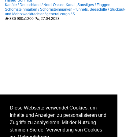
Harald Schmidt
Kanäle / Deutschland / Nord-Ostsee-Kanal
,
Sonstiges / Flaggen,
Schornsteinmarken / Schornsteinmarken - funnels
,
Seeschiffe / Stückgut-
und Mehrzweckfrachter / general cargo / S
336 900x1200 Px, 27.04.2023

Diese Webseite verwendet Cookies, um
Inhalte und Anzeigen zu personalisieren und
Zugriffe zu analysieren. Mit der Nutzung
stimmen Sie der Verwendung von Cookies