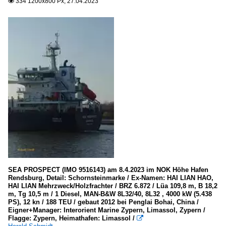
334 1200x800 Px, 27.04.2023

SEA PROSPECT (IMO 9516143) am 8.4.2023 im NOK Höhe Hafen
Rendsburg, Detail: Schornsteinmarke / Ex-Namen: HAI LIAN HAO,
HAI LIAN Mehrzweck/Holzfrachter / BRZ 6.872 / Lüa 109,8 m, B 18,2
m, Tg 10,5 m / 1 Diesel, MAN-B&W 8L32/40, 8L32 , 4000 kW (5.438
PS), 12 kn / 188 TEU / gebaut 2012 bei Penglai Bohai, China /
Eigner+Manager: Interorient Marine Zypern, Limassol, Zypern /
Flagge: Zypern, Heimathafen: Limassol /
