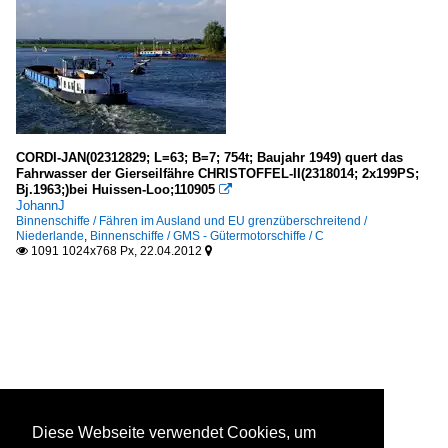
CORDI-JAN(02312829; L=63; B=7; 754t; Baujahr 1949) quert das
Fahrwasser der Gierseilfähre CHRISTOFFEL-II(2318014; 2x199PS;
Bj.1963;)bei Huissen-Loo;110905

JohannJ
Binnenschiffe / Fähren im Ausland und EU grenzüberschreitend /
Niederlande
,
Binnenschiffe / GMS - Gütermotorschiffe / C
1091 1024x768 Px, 22.04.2012


Diese Webseite verwendet Cookies, um