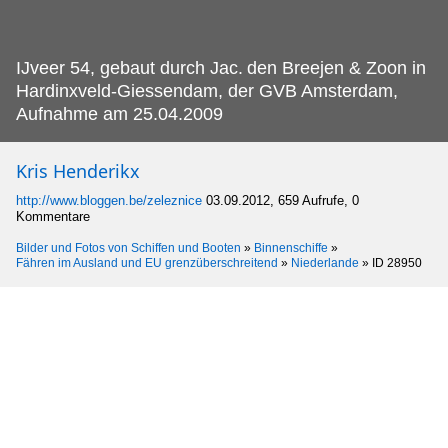
IJveer 54, gebaut durch Jac.
den Breejen & Zoon in
Hardinxveld-Giessendam, der GVB Amsterdam,
Aufnahme am 25.04.2009
Kris Henderikx
http://www.bloggen.be/zeleznice
03.09.2012, 659 Aufrufe, 0
Kommentare
Bilder und Fotos von Schiffen und Booten
»
Binnenschiffe
»
Fähren im Ausland und EU grenzüberschreitend
»
Niederlande
»
ID 28950