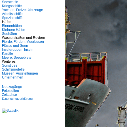
Seeschiffe
Kriegsschiffe
Yachten, Freizeitfahrzeuge
Arbeitsschiffe
Spezialschiffe
Häfen
Binnenhäfen
Kleinere Häfen
Seehäfen
Wasserstraßen und Reviere
Fjorde, Förden, Meerbusen
Flüsse und Seen
Inselgruppen, Inseln
Kanäle
Meere, Seegebiete
Weiteres
Sonstiges
Schiffsmodelle
Museen, Ausstellungen
Unternehmen
Neuzugänge
Fotostellen
Zeitachse
Datenschutzerklärung