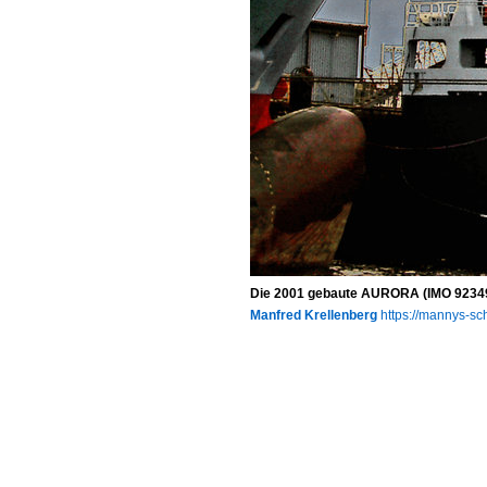
Die 2001 gebaute AURORA (IMO 92349
Manfred Krellenberg
https://mannys-sch