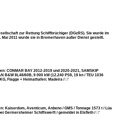
ellschaft zur Rettung Schiffbrüchiger (DGzRS). Sie wurde im
. Mai 2011 wurde sie in Bremerhaven außer Dienst gestellt.
Namen: CONMAR BAY 2012-2019 und 2020-2021, SAMSKIP
 MAN B&W 8L48/60B, 9 000 kW (12.240 PS9, 19 kn / TEU 1036
KG, Flagge + Heimathafen: Madeira /

: Kaiserdom, Aventicum, Anbeno / GMS / Tonnage 1573 t / Lüa
i Germersheimer Schiffswerft / gemeldet in Elsfleth /
