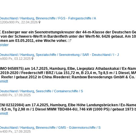
 Deutschland / Hamburg
,
Binnenschiffe / FGS - Fahrgastschiffe / A
1200x900 Px, 22.04.2026

T. Essberger war ein Seenotrettungskreuzer der 44-m-Klasse der Deutschen Ges
 von der Schweers-Werft in Bardenfleth unter der Werft-Nr. 6426 gebaut. Am 10
en am 03.05.2011, eine Woche voher.

ister
 Deutschland / Hamburg
,
Spezialschiffe / Seenotrettung / SAR - Deutschland / I - J
x800 Px, 03.12.2025

MO 9458975) am 14.7.2025, Hamburg, Elbe, Liegeplatz Athabaskakai / Ex-
019-2020 / Feederschiff / BRZ / Lüa 151,72 m, B 23,4 m, Tg 8,5 m / 1 Diesel,
 Reefer / gebaut 2012 in China /Reederei: Rambow Bereederungs GmbH & Co. 
hmidt
 Deutschland / Hamburg
,
Seeschiffe / Containerschiffe / S
x800 Px, 17.09.2025
NI 02322084) am 17.4.2025, Hamburg, Elbe Höhe Landungsbrücken / Ex-Namen
B 9,5 m, Tg 2,98 m / 1 Diesel MWM TBD484-6U, 746 kW (1000 PS) / gebaut 1973 be
hmidt
 Deutschland / Hamburg
,
Binnenschiffe / GMS - Gütermotorschiffe / S
x400 Px, 17.09.2025