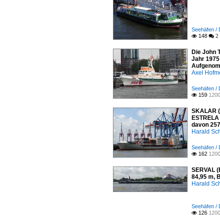
Seehäfen /
148

 2
Die John 
Jahr 1975
Aufgenomm
Axel Hofme
Seehäfen /
159
1200

SKALAR (I
ESTRELA 2
davon 257
Harald Sc
Seehäfen /
162
1200

SERVAL (E
84,95 m, 
Harald Sc
Seehäfen /
126
1200
